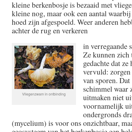
kleine berkenbosje is bezaaid met vli
kleine nog, maar ook een aantal waarbij 
hoed zijn afgespoeld. Weer anderen heb
achter de rug en verkeren
in verregaande s
Ze kunnen zich 
gedachte dat ze
vervuld: zorgen
van sporen. Dat
schimmel waar z
Vliegenzwam in ontbinding
uitmaken niet u
voornamelijk ui
ondergronds dr
(mycelium) is voor ons onzichtbaar, maa
ecosysteem van het berkenbosje een bela