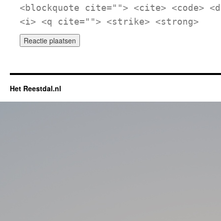
<blockquote cite=""> <cite> <code> <d
<i> <q cite=""> <strike> <strong>
Het Reestdal.nl