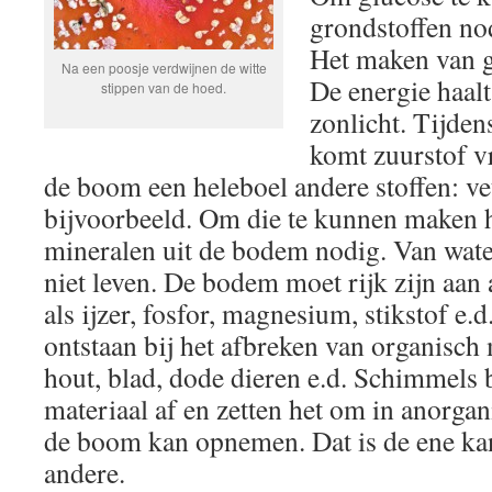
grondstoffen no
Het maken van g
Na een poosje verdwijnen de witte
De energie haalt
stippen van de hoed.
zonlicht. Tijden
komt zuurstof vr
de boom een heleboel andere stoffen: ve
bijvoorbeeld. Om die te kunnen maken 
mineralen uit de bodem nodig. Van wat
niet leven. De bodem moet rijk zijn aan
als ijzer, fosfor, magnesium, stikstof e.
ontstaan bij het afbreken van organisch 
hout, blad, dode dieren e.d. Schimmels 
materiaal af en zetten het om in anorga
de boom kan opnemen. Dat is de ene kan
andere.