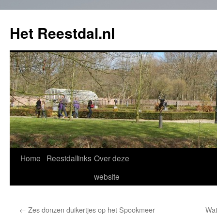
Het Reestdal.nl
Home
Reestdallinks
Over deze
Skip
website
to
content
←
Zes donzen duikertjes op het Spookmeer
Wat