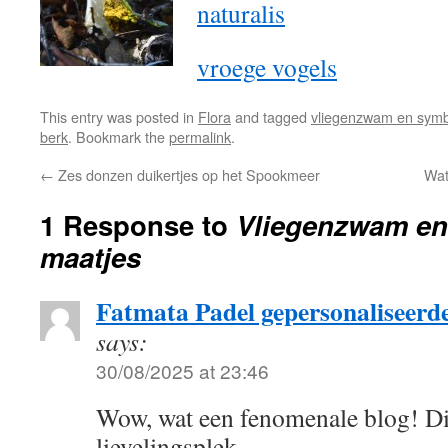
naturalis
vroege vogels
This entry was posted in
Flora
and tagged
vliegenzwam en sym
berk
. Bookmark the
permalink
.
←
Zes donzen duikertjes op het Spookmeer
Wat
1 Response to
Vliegenzwam en 
maatjes
Fatmata Padel gepersonaliseerd
says:
30/08/2025 at 23:46
Wow, wat een fenomenale blog! Dii
lievelingsplek