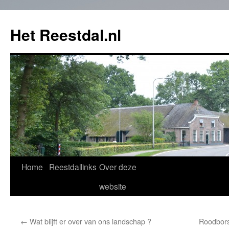
Het Reestdal.nl
Home
Reestdallinks
Over deze
Skip
website
to
content
←
Wat blijft er over van ons landschap ?
Roodbors