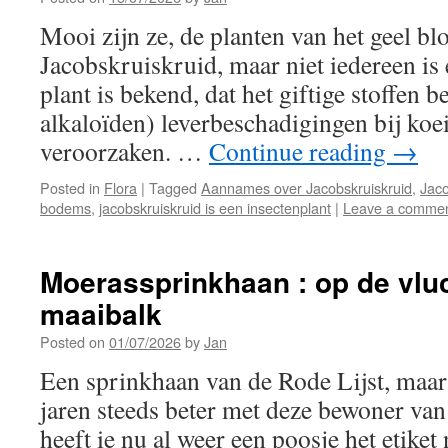
Mooi zijn ze, de planten van het geel bl
Jacobskruiskruid, maar niet iedereen is 
plant is bekend, dat het giftige stoffen be
alkaloïden) leverbeschadigingen bij ko
veroorzaken. …
Continue reading
→
Posted in
Flora
|
Tagged
Aannames over Jacobskruiskruid
,
Jaco
bodems
,
jacobskruiskruid is een insectenplant
|
Leave a comme
Moerassprinkhaan : op de vlu
maaibalk
Posted on
01/07/2026
by
Jan
Een sprinkhaan van de Rode Lijst, maar 
jaren steeds beter met deze bewoner van
heeft ie nu al weer een poosje het etiket