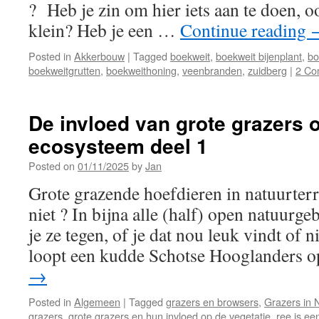
? Heb je zin om hier iets aan te doen, oo
klein? Heb je een …
Continue reading
Posted in
Akkerbouw
|
Tagged
boekweit
,
boekweit bijenplant
,
bo
boekweitgrutten
,
boekweithoning
,
veenbranden
,
zuidberg
|
2 Co
De invloed van grote grazers 
ecosysteem deel 1
Posted on
01/11/2025
by
Jan
Grote grazende hoefdieren in natuurterr
niet ? In bijna alle (half) open natuurg
je ze tegen, of je dat nou leuk vindt of n
loopt een kudde Schotse Hooglanders
→
Posted in
Algemeen
|
Tagged
grazers en browsers
,
Grazers in 
grazers
,
grote grazers en hun invloed op de vegetatie
,
ree is ee