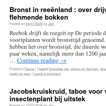
Bronst in reeënland : over dri
flehmende bokken
Posted on
24/07/2026
by
Jan
Reebok drijft de reegeit op De periode d
voortplanten wordt bronsttijd genoemd.
hebben het over bronstijd, die duurde we
paar weken, namelijk meer dan 1200 jaar
…
Continue reading
→
Posted in
Fauna
|
Tagged
bronsttijd ree
,
drijven en flehmen
,
dri
reeën en geur
|
Leave a comment
Jacobskruiskruid, taboe voor 
insectenplant bij uitstek
Posted on
15/07/2026
by
Jan