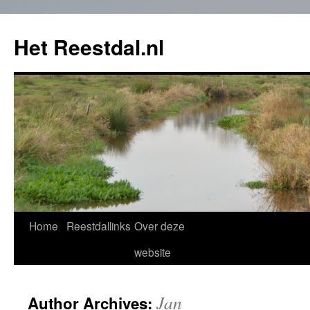
Het Reestdal.nl
Home
Reestdallinks
Over deze
Skip
website
to
content
Jan
Author Archives: