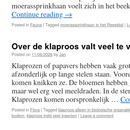
moerassprinkhaan voelt zich in het bee
Continue reading
→
Posted in
Fauna
|
Tagged
moerassprinkhaan in het Reestdal
|
L
Over de klaproos valt veel te 
Posted on
11/06/2026
by
Jan
Klaprozen of papavers hebben vaak gro
afzonderlijk op lange stelen staan. Voord
komen knikken ze. De bloemen hebben 
maar wel erg veel meeldraden. In de sten
Klaprozen komen oorspronkelijk …
Co
Posted in
Flora
|
Tagged
klaproos alleen in biologische graanak
bodem
,
klaproos trekt veel insecten
|
Leave a comment