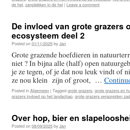
de hei
,
zanplekken in de hei
|
Leave a comment
De invloed van grote grazers 
ecosysteem deel 2
Posted on
01/11/2025
by
Jan
Grote grazende hoefdieren in natuurterr
niet ? In bijna alle (half) open natuurg
je ze tegen, of je dat nou leuk vindt of n
ze nou klein zijn of groot, …
Continu
Posted in
Algemeen
|
Tagged
grote grazers
,
grote grazers en h
grazers invloed op het landschap
,
grote grazers verspreiden za
Over hop, bier en slapelooshe
Posted on
08/09/2025
by
Jan