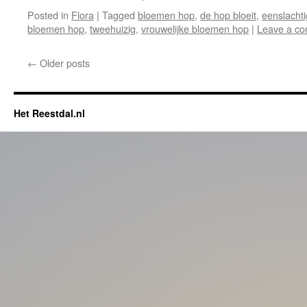
Posted in
Flora
|
Tagged
bloemen hop
,
de hop bloeit
,
eenslachti
bloemen hop
,
tweehuizig
,
vrouwelijke bloemen hop
|
Leave a c
←
Older posts
Het Reestdal.nl