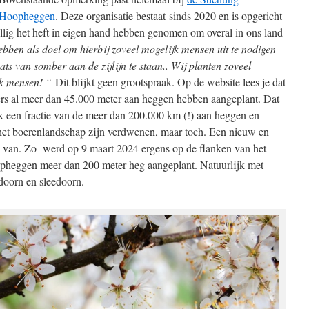
Hoopheggen
. Deze organisatie bestaat sinds 2020 en is opgericht
illig het heft in eigen hand hebben genomen om overal in ons land
ebben als doel om hierbij zoveel mogelijk mensen uit te nodigen
ats van somber aan de zijlijn te staan.
. Wij planten zoveel
jk mensen! “
Dit blijkt geen grootspraak. Op de website lees je dat
ers al meer dan 45.000 meter aan heggen hebben aangeplant. Dat
jk een fractie van de meer dan 200.000 km (!) aan heggen en
 het boerenlandschap zijn verdwenen, maar toch. Een nieuw en
k van. Zo werd op 9 maart 2024 ergens op de flanken van het
opheggen meer dan 200 meter heg aangeplant. Natuurlijk met
doorn en sleedoorn.