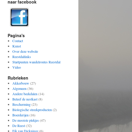
naar facebook
Pagina's
Contact
Kunst
Over deze website
Reestdallinks
Startpunten wandelroutes Reestdal
Video
Rubrieken
Akkerbouw
(27)
Algemeen
(36)
Andere beekdalen
(14)
Beleef de nestkast
(8)
Bescherming
(23)
Biologische streekproducten
(2)
Boerderijen
(16)
De mooiste plekjes
(47)
De Reest
(32)
Eik van Dickninge
(6)