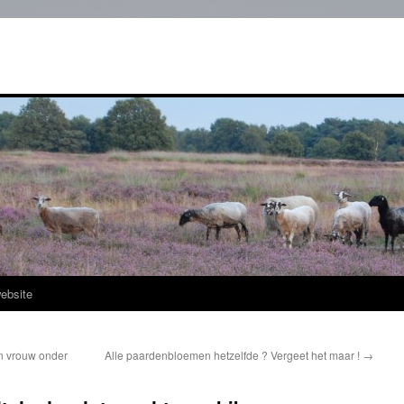
ebsite
en vrouw onder
Alle paardenbloemen hetzelfde ? Vergeet het maar !
→