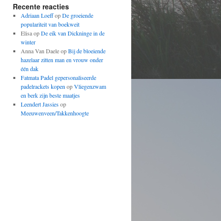
Recente reacties
Adriaan Loeff
op
De groeiende
populariteit van boekweit
Elisa op
De eik van Dickninge in de
winter
Anna Van Daele op
Bij de bloeiende
hazelaar zitten man en vrouw onder
één dak
Fatmata Padel gepersonaliseerde
padelrackets kopen
op
Vliegenzwam
en berk zijn beste maatjes
Leendert Jassies
op
Meeuwenveen/Takkenhoogte