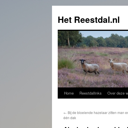
Het Reestdal.nl
Home
Reestdallinks
Over deze w
Skip
to
←
Bij de bloeiende hazelaar zitten man 
content
één dak