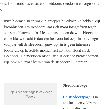
roos, hondsroos, hazelaar, eik, meidoorn, sleedoorn en vogelkers.
De
witte bloemen staan vaak in groepjes bij elkaar. Ze hebben vijf
kroonbladen. De sleedoorn laat zich mooi fotograferen tegen
een strak blauwe lucht. Het contrast tussen de witte bloemen
en de blauwe lucht is dan een lust voor het oog. In het vroege
voorjaar valt de sleedoorn gauw op. Er is geen inheemse
boom, die op hetzelfde moment net zo mooi bloeit als de
sleedoorn. De meidoorn bloeit later. Bloeiende krentenbomen
zijn ook wit, maar het wit van de sleedoorn is intenser.
Sleedoornpage
Eitje sleedoornpage foto: Vroege
Vogels
De sleedoornpage
is in
ons land een zeldzame
vlinder, die een