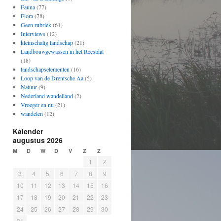
Fauna
(77)
Flora
(78)
Geen rubriek
(61)
Interviews
(12)
kleinschalig landschap
(21)
Landbouwgewassen in het Reestdal
(18)
landschapselementen
(16)
Loop van de Drentsche Aa
(5)
Natuur
(9)
Nederland wandelland
(2)
Vroeger en nu
(21)
wandelen
(12)
Kalender
augustus 2026
M
D
W
D
V
Z
Z
1
2
3
4
5
6
7
8
9
10
11
12
13
14
15
16
17
18
19
20
21
22
23
24
25
26
27
28
29
30
31