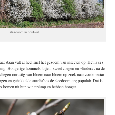
sleedoorn in houtwal
at staan valt al heel snel het gezoem van insecten op. Het is er (
lang. Hongerige hommels, bijen, zweefvliegen en vlinders , na de
, vliegen onrustig van bloem naar bloem op zoek naar zoete nectar
gen en gehakkelde aurelia’s is de sleedoorn erg populair. Dat is
s komen uit hun winterslaap en hebben honger.