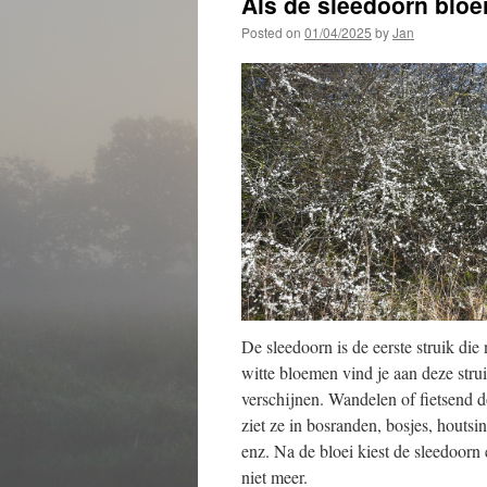
Als de sleedoorn bloeit
Posted on
01/04/2025
by
Jan
De sleedoorn is de eerste struik di
witte bloemen vind je aan deze strui
verschijnen. Wandelen of fietsend do
ziet ze in bosranden, bosjes, houtsi
enz. Na de bloei kiest de sleedoorn
niet meer.