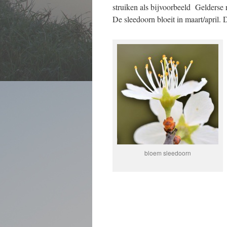
struiken als bijvoorbeeld Gelderse 
De sleedoorn bloeit in maart/april. 
bloem sleedoorn