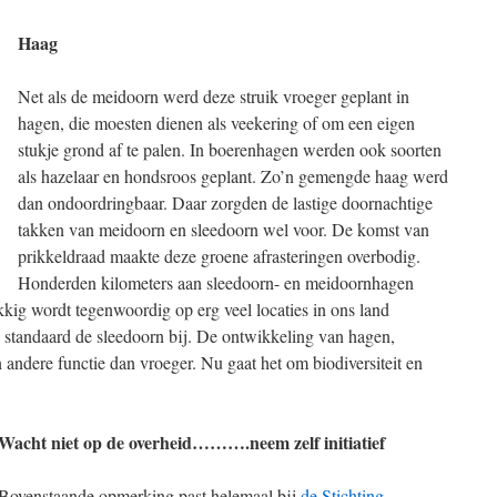
Haag
Net als de meidoorn werd deze struik vroeger geplant in
hagen, die moesten dienen als veekering of om een eigen
stukje grond af te palen. In boerenhagen werden ook soorten
als hazelaar en hondsroos geplant. Zo’n gemengde haag werd
dan ondoordringbaar. Daar zorgden de lastige doornachtige
takken van meidoorn en sleedoorn wel voor. De komst van
prikkeldraad maakte deze groene afrasteringen overbodig.
Honderden kilometers aan sleedoorn- en meidoornhagen
g wordt tegenwoordig op erg veel locaties in ons land
a standaard de sleedoorn bij. De ontwikkeling van hagen,
 andere functie dan vroeger. Nu gaat het om biodiversiteit en
Wacht niet op de overheid……….neem zelf initiatief
Bovenstaande opmerking past helemaal bij
de Stichting