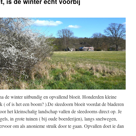
, is de winter echt voorbij
e na de winter uitbundig en opvallend bloeit. Honderden kleine
k ( of is het een boom? ).De sleedoorn bloeit voordat de bladeren
or het kleinschalig landschap vallen de sleedoorns direct op. Je
ngels, in grote tuinen ( bij oude boerderijen), langs snelwegen,
 ervoor om als anonieme struik door te gaan. Opvallen doet ie dan