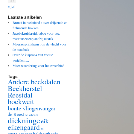
« jul
Laatste artikelen
Bronst in reeënland : over drijvende en
flehmende bokken
Jacobskruiskruid, taboe voor vee,
maar insectenplant bij uitstek
Moerassprinkhaan : op de vlucht voor
de maaibalk
Over de klaproos valt veel te
vertellen….
Meer waardering voor het zevenblad
Tags
Andere beekdalen
Beekherstel
Reestdal
boekweit
bonte vliegenvanger
de Reest
de wheem
dickninge
eik
eikengaard
es
grote grazers
hakhoutbosje