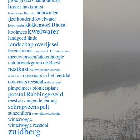
haver
havixhorst
houtwallen
hoog water Reestdal
ijzerhoudend kwelwater
klokkenstoel IJhorst
jodenvonder
kwelwater
koolmees
landgoed linde
landschap overijssel
levensboom
Loop van de Drentsche Aa
meeuwenveen/takkenhoogte
natuurwerkgroep de Reest
nestkast
nieuwe natuur Reestdal
ooievaars in het reestdal
nolderveld
ooievaars reestdal
oud-avereest
pimpelmees
pioniersplant
potstal
Rabbingerveld
reestvervangende leiding
schrapveen
spelt
stinzenflora
viervlekwielwebspin
winterrogge
winterrogge reestdal
zuidberg