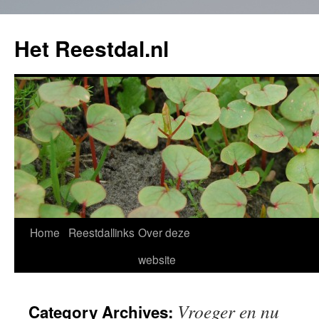
Het Reestdal.nl
Home
Reestdallinks
Over deze
Skip
website
to
content
Vroeger en nu
Category Archives: