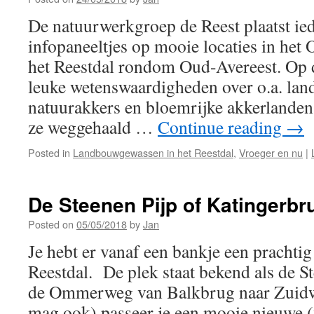
De natuurwerkgroep de Reest plaatst ied
infopaneeltjes op mooie locaties in het 
het Reestdal rondom Oud-Avereest. Op d
leuke wetenswaardigheden over o.a. la
natuurakkers en bloemrijke akkerlanden.
ze weggehaald …
Continue reading
→
Posted in
Landbouwgewassen in het Reestdal
,
Vroeger en nu
|
De Steenen Pijp of Katingerbr
Posted on
05/05/2018
by
Jan
Je hebt er vanaf een bankje een prachtig 
Reestdal. De plek staat bekend als de St
de Ommerweg van Balkbrug naar Zuidw
mag ook) passeer je een mooie nieuwe (