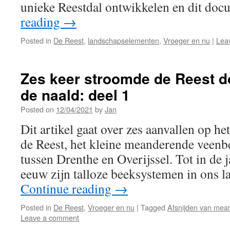
unieke Reestdal ontwikkelen en dit d
reading
→
Posted in
De Reest
,
landschapselementen
,
Vroeger en nu
|
Lea
Zes keer stroomde de Reest d
de naald: deel 1
Posted on
12/04/2021
by
Jan
Dit artikel gaat over zes aanvallen op he
de Reest, het kleine meanderende veenb
tussen Drenthe en Overijssel. Tot in de 
eeuw zijn talloze beeksystemen in ons 
Continue reading
→
Posted in
De Reest
,
Vroeger en nu
|
Tagged
Afsnijden van mea
Leave a comment