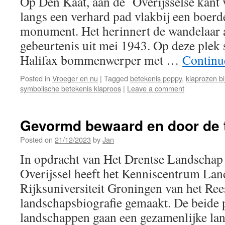
Op Den Kaat, aan de Overijsselse kant v
langs een verhard pad vlakbij een boerde
monument. Het herinnert de wandelaar a
gebeurtenis uit mei 1943. Op deze plek 
Halifax bommenwerper met …
Continu
Posted in
Vroeger en nu
|
Tagged
betekenis poppy
,
klaprozen b
symbolische betekenis klaproos
|
Leave a comment
Gevormd bewaard en door de 
Posted on
21/12/2023
by
Jan
In opdracht van Het Drentse Landschap
Overijssel heeft het Kenniscentrum Lan
Rijksuniversiteit Groningen van het Ree
landschapsbiografie gemaakt. De beide 
landschappen gaan een gezamenlijke lan