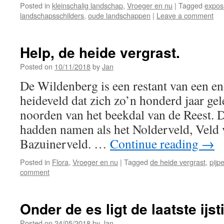
Posted in
kleinschalig landschap
,
Vroeger en nu
|
Tagged
expos
landschapsschilders
,
oude landschappen
|
Leave a comment
Help, de heide vergrast.
Posted on
10/11/2018
by
Jan
De Wildenberg is een restant van een e
heideveld dat zich zo’n honderd jaar gel
noorden van het beekdal van de Reest. 
hadden namen als het Nolderveld, Veld 
Bazuinerveld. …
Continue reading
→
Posted in
Flora
,
Vroeger en nu
|
Tagged
de heide vergrast
,
pijp
comment
Onder de es ligt de laatste ijst
Posted on
24/05/2018
by
Jan