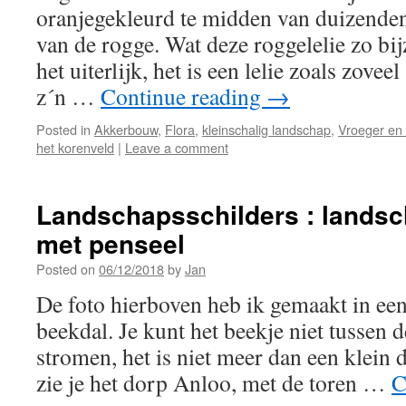
oranjegekleurd te midden van duizenden
van de rogge. Wat deze roggelelie zo bi
het uiterlijk, het is een lelie zoals zovee
z´n …
Continue reading
→
Posted in
Akkerbouw
,
Flora
,
kleinschalig landschap
,
Vroeger en
het korenveld
|
Leave a comment
Landschapsschilders : landsc
met penseel
Posted on
06/12/2018
by
Jan
De foto hierboven heb ik gemaakt in een
beekdal. Je kunt het beekje niet tussen 
stromen, het is niet meer dan een klein 
zie je het dorp Anloo, met de toren …
C