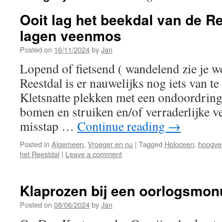
Ooit lag het beekdal van de R
lagen veenmos
Posted on
16/11/2024
by
Jan
Lopend of fietsend ( wandelend zie je w
Reestdal is er nauwelijks nog iets van t
Kletsnatte plekken met een ondoordring
bomen en struiken en/of verraderlijke ve
misstap …
Continue reading
→
Posted in
Algemeen
,
Vroeger en nu
|
Tagged
Holoceen
,
hoogve
het Reestdal
|
Leave a comment
Klaprozen bij een oorlogsmo
Posted on
08/06/2024
by
Jan