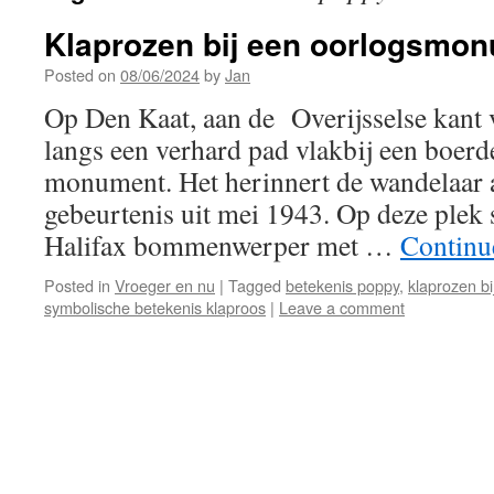
Klaprozen bij een oorlogsmo
Posted on
08/06/2024
by
Jan
Op Den Kaat, aan de Overijsselse kant v
langs een verhard pad vlakbij een boerde
monument. Het herinnert de wandelaar a
gebeurtenis uit mei 1943. Op deze plek 
Halifax bommenwerper met …
Continu
Posted in
Vroeger en nu
|
Tagged
betekenis poppy
,
klaprozen b
symbolische betekenis klaproos
|
Leave a comment