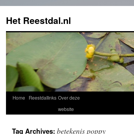
Het Reestdal.nl
Home
Reestdallinks
Over deze
Skip
website
to
content
betekenis poppy
Tag Archives: