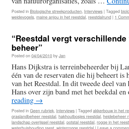
van natuurorganisaties, zoals …
Contin
Posted in
Biologische streekproducten
,
Interviews
|
Tagged
biol
weidevogels
,
maine anjou in het reestdal
,
reestdalrund
|
1 Comm
“Reestdal vergt verschillend
beheer”
Posted on
04/04/2010
by
Jan
Hans Dijkstra is terreinbeheerder bij L
één van de reservaten die hij beheert is 
van het Reestdal. In dit tweede deel van 
Hans over zijn band met het beekdal en
reading
→
Posted in
Geen rubriek
,
Interviews
|
Tagged
akkerbouw in het re
graslandbeheer reestdal
,
hakhoutbosjes reestdal
,
heidebeheer r
landschap overijssel reestdal
,
potstal reestdal
,
rogge in het rees
waterhuishouding reest
,
winterrogge reestdal
|
Leave a commen