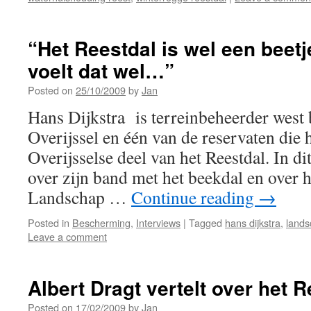
“Het Reestdal is wel een beetje
voelt dat wel…”
Posted on
25/10/2009
by
Jan
Hans Dijkstra is terreinbeheerder west
Overijssel en één van de reservaten die h
Overijsselse deel van het Reestdal. In di
over zijn band met het beekdal en over h
Landschap …
Continue reading
→
Posted in
Bescherming
,
Interviews
|
Tagged
hans dijkstra
,
lands
Leave a comment
Albert Dragt vertelt over het R
Posted on
17/02/2009
by
Jan