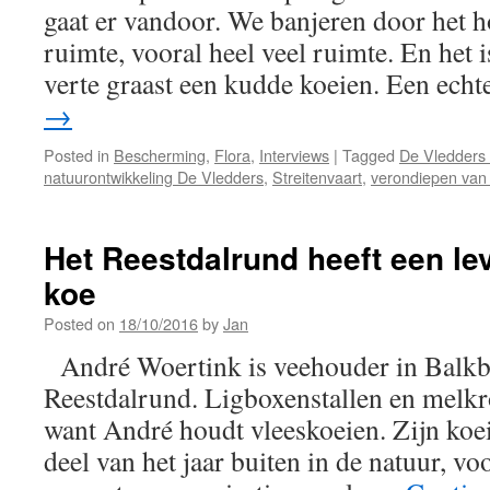
gaat er vandoor. We banjeren door het 
ruimte, vooral heel veel ruimte. En het is 
verte graast een kudde koeien. Een ech
→
Posted in
Bescherming
,
Flora
,
Interviews
|
Tagged
De Vledders
natuurontwikkeling De Vledders
,
Streitenvaart
,
verondiepen van
Het Reestdalrund heeft een le
koe
Posted on
18/10/2016
by
Jan
André Woertink is veehouder in Balkbr
Reestdalrund. Ligboxenstallen en melkro
want André houdt vleeskoeien. Zijn koei
deel van het jaar buiten in de natuur, vo