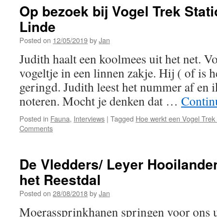
Op bezoek bij Vogel Trek Stat
Linde
Posted on
12/05/2019
by
Jan
Judith haalt een koolmees uit het net. V
vogeltje in een linnen zakje. Hij ( of is he
geringd. Judith leest het nummer af en
noteren. Mocht je denken dat …
Contin
Posted in
Fauna
,
Interviews
|
Tagged
Hoe werkt een Vogel Trek 
Comments
De Vledders/ Leyer Hooilanden
het Reestdal
Posted on
28/08/2018
by
Jan
Moerassprinkhanen springen voor ons ui