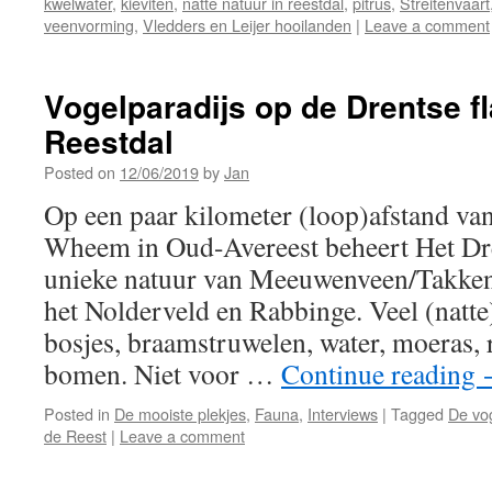
kwelwater
,
kieviten
,
natte natuur in reestdal
,
pitrus
,
Streitenvaart
veenvorming
,
Vledders en Leijer hooilanden
|
Leave a comment
Vogelparadijs op de Drentse f
Reestdal
Posted on
12/06/2019
by
Jan
Op een paar kilometer (loop)afstand va
Wheem in Oud-Avereest beheert Het Dr
unieke natuur van Meeuwenveen/Takken
het Nolderveld en Rabbinge. Veel (natte
bosjes, braamstruwelen, water, moeras, 
bomen. Niet voor …
Continue reading
Posted in
De mooiste plekjes
,
Fauna
,
Interviews
|
Tagged
De vo
de Reest
|
Leave a comment