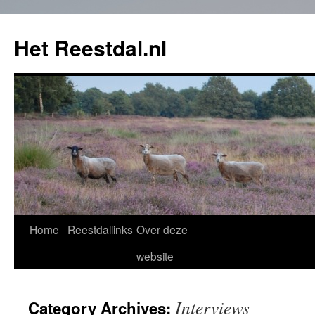
Het Reestdal.nl
Home
Reestdallinks
Over deze
Skip
website
to
content
Interviews
Category Archives: