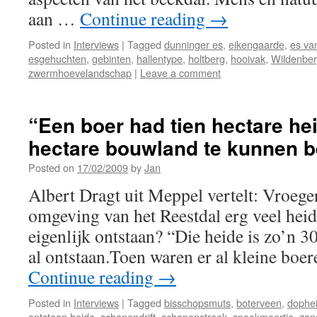
aan …
Continue reading
→
Posted in
Interviews
|
Tagged
dunninger es
,
eikengaarde
,
es va
esgehuchten
,
gebinten
,
hallentype
,
holtberg
,
hooivak
,
Wildenbe
zwermhoevelandschap
|
Leave a comment
“Een boer had tien hectare he
hectare bouwland te kunnen 
Posted on
17/02/2009
by
Jan
Albert Dragt uit Meppel vertelt: Vroeg
omgeving van het Reestdal erg veel heid
eigenlijk ontstaan? “Die heide is zo’n 3
al ontstaan.Toen waren er al kleine boe
Continue reading
→
Posted in
Interviews
|
Tagged
bisschopsmuts
,
boterveen
,
dophe
ontstaan heide
,
schapendrift
,
schapenstreek
,
spookmeertje
,
zan