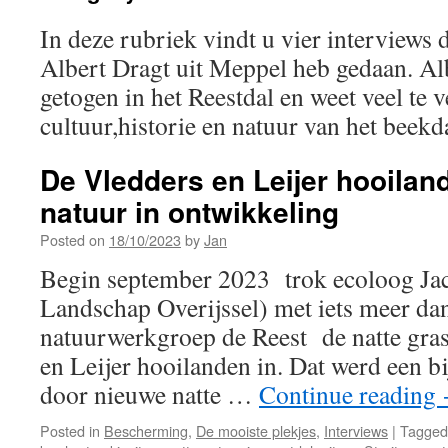
In deze rubriek vindt u vier interviews 
Albert Dragt uit Meppel heb gedaan. Al
getogen in het Reestdal en weet veel te v
cultuur,historie en natuur van het beekd
De Vledders en Leijer hooilan
natuur in ontwikkeling
Posted on
18/10/2023
by
Jan
Begin september 2023 trok ecoloog Jac
Landschap Overijssel) met iets meer da
natuurwerkgroep de Reest de natte gra
en Leijer hooilanden in. Dat werd een b
door nieuwe natte …
Continue reading
Posted in
Bescherming
,
De mooiste plekjes
,
Interviews
|
Tagged