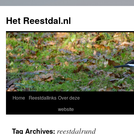
Het Reestdal.nl
Home
Reestdallinks
Over deze
Skip
website
to
content
reestdalrund
Tag Archives: