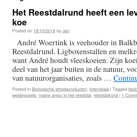
Het Reestdalrund heeft een le
koe
Posted on
18/10/2016
by
Jan
André Woertink is veehouder in Balkbr
Reestdalrund. Ligboxenstallen en melkro
want André houdt vleeskoeien. Zijn koei
deel van het jaar buiten in de natuur, vo
van natuurorganisaties, zoals …
Contin
Posted in
Biologische streekproducten
,
Interviews
|
Tagged
biol
weidevogels
,
maine anjou in het reestdal
,
reestdalrund
|
1 Comm