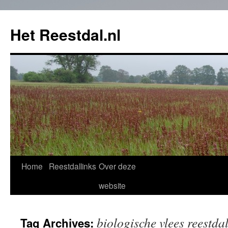
Het Reestdal.nl
Home
Reestdallinks
Over deze
Skip
website
to
content
biologische vlees reestda
Tag Archives: