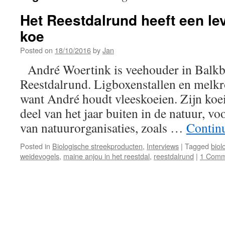
Het Reestdalrund heeft een le
koe
Posted on
18/10/2016
by
Jan
André Woertink is veehouder in Balkbr
Reestdalrund. Ligboxenstallen en melkro
want André houdt vleeskoeien. Zijn koei
deel van het jaar buiten in de natuur, vo
van natuurorganisaties, zoals …
Contin
Posted in
Biologische streekproducten
,
Interviews
|
Tagged
biol
weidevogels
,
maine anjou in het reestdal
,
reestdalrund
|
1 Comm