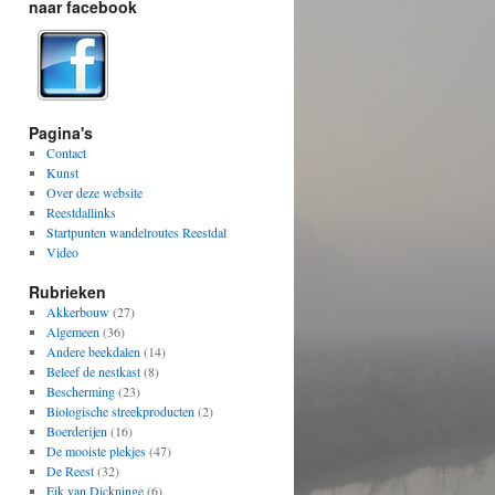
naar facebook
Pagina's
Contact
Kunst
Over deze website
Reestdallinks
Startpunten wandelroutes Reestdal
Video
Rubrieken
Akkerbouw
(27)
Algemeen
(36)
Andere beekdalen
(14)
Beleef de nestkast
(8)
Bescherming
(23)
Biologische streekproducten
(2)
Boerderijen
(16)
De mooiste plekjes
(47)
De Reest
(32)
Eik van Dickninge
(6)