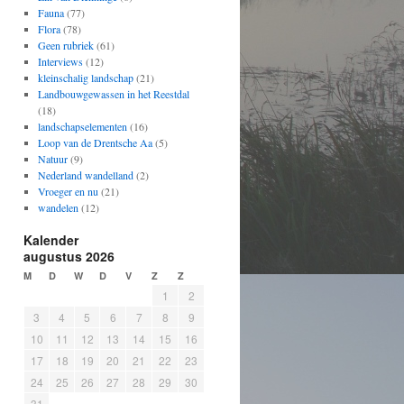
Fauna
(77)
Flora
(78)
Geen rubriek
(61)
Interviews
(12)
kleinschalig landschap
(21)
Landbouwgewassen in het Reestdal
(18)
landschapselementen
(16)
Loop van de Drentsche Aa
(5)
Natuur
(9)
Nederland wandelland
(2)
Vroeger en nu
(21)
wandelen
(12)
Kalender
augustus 2026
M
D
W
D
V
Z
Z
1
2
3
4
5
6
7
8
9
10
11
12
13
14
15
16
17
18
19
20
21
22
23
24
25
26
27
28
29
30
31