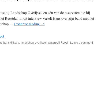
est bij Landschap Overijssel en één van de reservaten die hij
het Reestdal. In dit interview vertelt Hans over zijn band met het
ndschap …
Continue reading
→
eet
ed
hans dijkstra
,
landschap overijssel
,
waterpeil Reest
|
Leave a comment