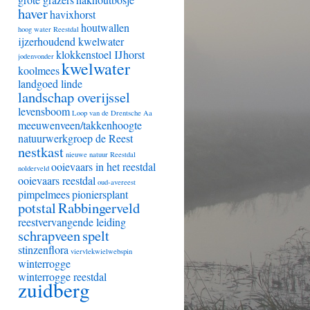
haver
havixhorst
houtwallen
hoog water Reestdal
ijzerhoudend kwelwater
klokkenstoel IJhorst
jodenvonder
kwelwater
koolmees
landgoed linde
landschap overijssel
levensboom
Loop van de Drentsche Aa
meeuwenveen/takkenhoogte
natuurwerkgroep de Reest
nestkast
nieuwe natuur Reestdal
ooievaars in het reestdal
nolderveld
ooievaars reestdal
oud-avereest
pimpelmees
pioniersplant
potstal
Rabbingerveld
reestvervangende leiding
schrapveen
spelt
stinzenflora
viervlekwielwebspin
winterrogge
winterrogge reestdal
zuidberg