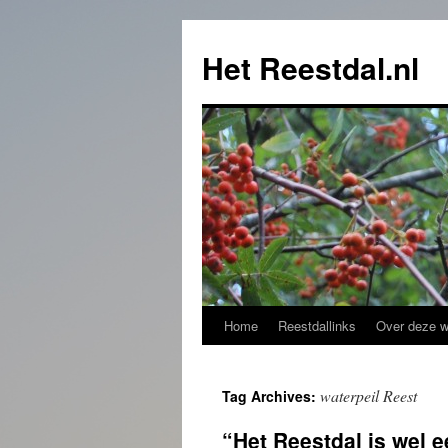
Het Reestdal.nl
Home
Reestdallinks
Over deze w
Skip
to
waterpeil Reest
Tag Archives:
content
“Het Reestdal is wel e