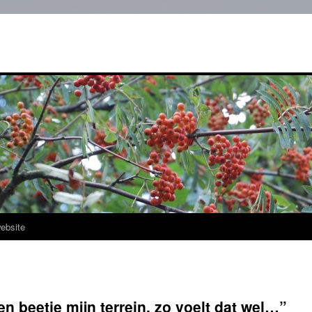
ebsite
en beetje mijn terrein, zo voelt dat wel…”