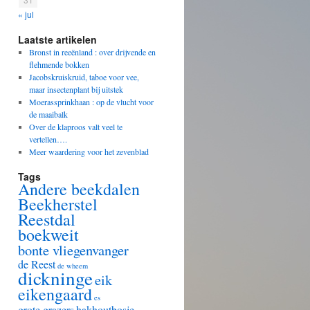
« jul
Laatste artikelen
Bronst in reeënland : over drijvende en
flehmende bokken
Jacobskruiskruid, taboe voor vee,
maar insectenplant bij uitstek
Moerassprinkhaan : op de vlucht voor
de maaibalk
Over de klaproos valt veel te
vertellen….
Meer waardering voor het zevenblad
Tags
Andere beekdalen
Beekherstel
Reestdal
boekweit
bonte vliegenvanger
de Reest
de wheem
dickninge
eik
eikengaard
es
grote grazers
hakhoutbosje