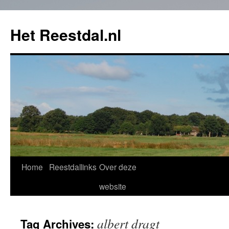
Het Reestdal.nl
Home
Reestdallinks
Over deze
Skip
website
to
content
albert dragt
Tag Archives: