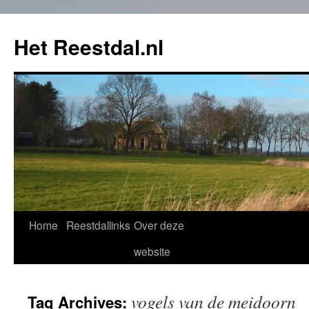
Het Reestdal.nl
Home
Reestdallinks
Over deze
Skip
website
to
content
vogels van de meidoorn
Tag Archives: