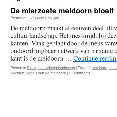
De mierzoete meidoorn bloeit
Posted on
02/05/2025
by
Jan
De meidoorn maakt al eeuwen deel uit 
cultuurlandschap. Het mes snijdt bij de
kanten. Vaak geplant door de mens vanwe
ondoordringbaar netwerk van irritante t
kant is de meidoorn …
Continue readi
Posted in
Flora
,
kleinschalig landschap
|
Tagged
meidoorn
,
meid
vlechten
,
vogels van de meidoorn
|
2 Comments