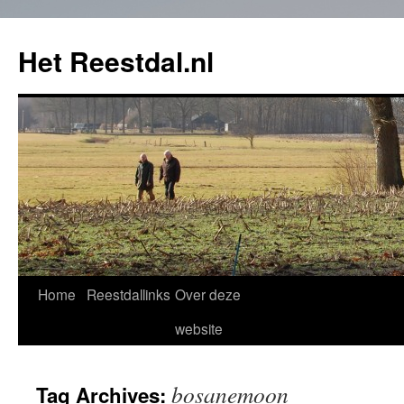
Het Reestdal.nl
Home
Reestdallinks
Over deze
Skip
website
to
content
bosanemoon
Tag Archives: