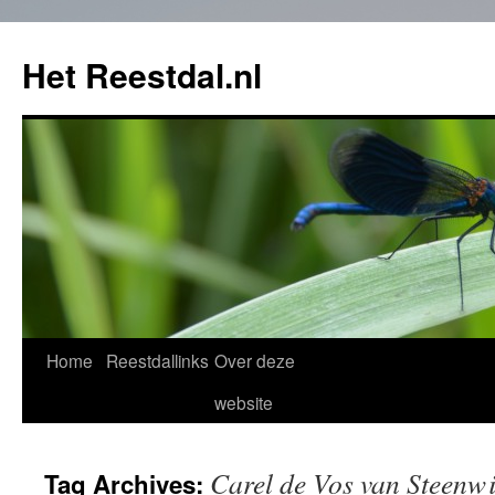
Het Reestdal.nl
Home
Reestdallinks
Over deze
Skip
website
to
content
Carel de Vos van Steenwi
Tag Archives: