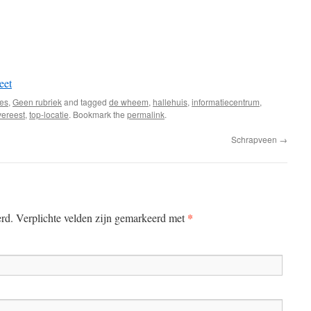
eet
jes
,
Geen rubriek
and tagged
de wheem
,
hallehuis
,
informatiecentrum
,
ereest
,
top-locatie
. Bookmark the
permalink
.
Schrapveen
→
*
erd. Verplichte velden zijn gemarkeerd met