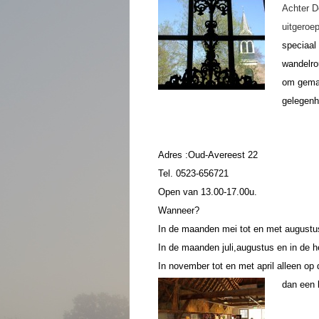
Achter D
uitgeroe
speciaal
wandelro
om gemak
gelegenhe
Adres :Oud-Avereest 22
Tel. 0523-656721
Open van 13.00-17.00u.
Wanneer?
In de maanden mei tot en met augustu
In de maanden juli,augustus en in de 
In november tot en met april alleen op
dan een 