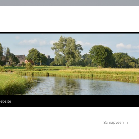
ebsite
Schrapveen
→