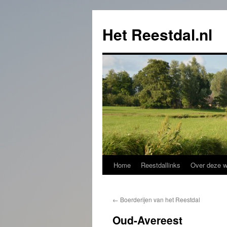
Het Reestdal.nl
Home
Reestdallinks
Over deze w
Skip
to
←
Boerderijen van het Reestdal
content
Oud-Avereest