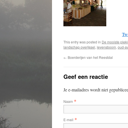
Tw
This entry was posted in
De mooiste plek
landschap overijssel
,
levensboom
,
oud-av
←
Boerderijen van het Reestdal
Geef een reactie
Je e-mailadres wordt niet gepublice
*
Naam
*
E-mail