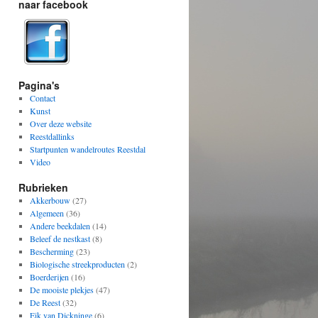
naar facebook
Pagina's
Contact
Kunst
Over deze website
Reestdallinks
Startpunten wandelroutes Reestdal
Video
Rubrieken
Akkerbouw
(27)
Algemeen
(36)
Andere beekdalen
(14)
Beleef de nestkast
(8)
Bescherming
(23)
Biologische streekproducten
(2)
Boerderijen
(16)
De mooiste plekjes
(47)
De Reest
(32)
Eik van Dickninge
(6)