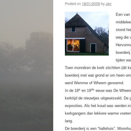
Posted on
18/01/2009
by
Jan
Een van 
middelee
stond hi
weg die 
Hervormd
boerderi
tijden w
Toen monniken de kerk stichtten (dit k
boerderij met wat grond er om heen om 
werd Wemme of Wheem genoemd.
e
de
In de 18
en 19
eeuw was De Wheem in
kerktijd de nieuwtjes uitgewisseld. De 
exposities. Als het koud was werden 
kerkgangers dan lekkere warm
e voeten
lang.
De boerderij is een “hallehuis”. Woonhu