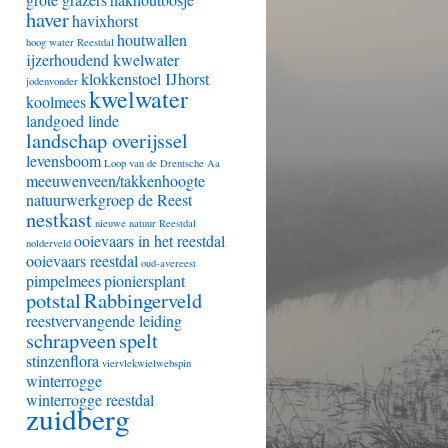
haver
havixhorst
houtwallen
hoog water Reestdal
ijzerhoudend kwelwater
klokkenstoel IJhorst
jodenvonder
kwelwater
koolmees
landgoed linde
landschap overijssel
levensboom
Loop van de Drentsche Aa
meeuwenveen/takkenhoogte
natuurwerkgroep de Reest
nestkast
nieuwe natuur Reestdal
ooievaars in het reestdal
nolderveld
ooievaars reestdal
oud-avereest
pimpelmees
pioniersplant
potstal
Rabbingerveld
reestvervangende leiding
schrapveen
spelt
stinzenflora
viervlekwielwebspin
winterrogge
winterrogge reestdal
zuidberg