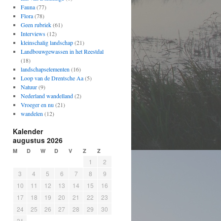
Fauna
(77)
Flora
(78)
Geen rubriek
(61)
Interviews
(12)
kleinschalig landschap
(21)
Landbouwgewassen in het Reestdal
(18)
landschapselementen
(16)
Loop van de Drentsche Aa
(5)
Natuur
(9)
Nederland wandelland
(2)
Vroeger en nu
(21)
wandelen
(12)
Kalender
augustus 2026
M
D
W
D
V
Z
Z
1
2
3
4
5
6
7
8
9
10
11
12
13
14
15
16
17
18
19
20
21
22
23
24
25
26
27
28
29
30
31