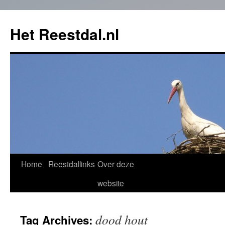
Het Reestdal.nl
Home
Reestdallinks
Over deze
Skip
website
to
content
dood hout
Tag Archives: