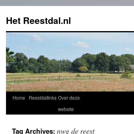
Het Reestdal.nl
Home
Reestdallinks
Over deze
Skip
website
to
content
nwg de reest
Tag Archives: