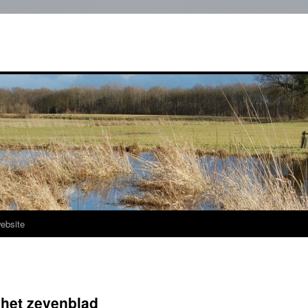
ebsite
 het zevenblad