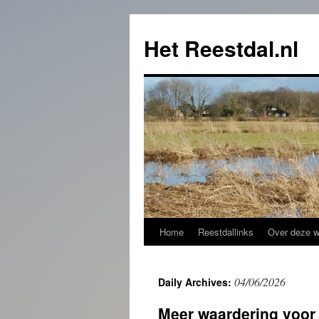
Het Reestdal.nl
Home
Reestdallinks
Over deze w
Skip
to
04/06/2026
Daily Archives:
content
Meer waardering voor