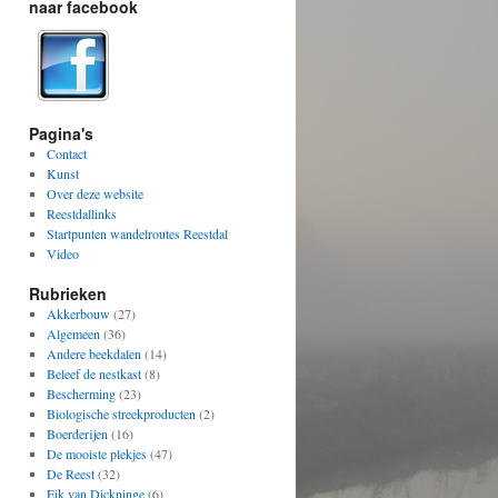
naar facebook
Pagina's
Contact
Kunst
Over deze website
Reestdallinks
Startpunten wandelroutes Reestdal
Video
Rubrieken
Akkerbouw
(27)
Algemeen
(36)
Andere beekdalen
(14)
Beleef de nestkast
(8)
Bescherming
(23)
Biologische streekproducten
(2)
Boerderijen
(16)
De mooiste plekjes
(47)
De Reest
(32)
Eik van Dickninge
(6)