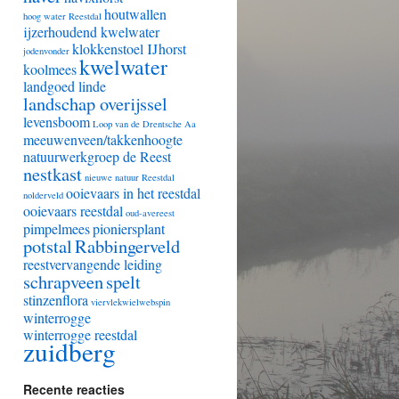
houtwallen
hoog water Reestdal
ijzerhoudend kwelwater
klokkenstoel IJhorst
jodenvonder
kwelwater
koolmees
landgoed linde
landschap overijssel
levensboom
Loop van de Drentsche Aa
meeuwenveen/takkenhoogte
natuurwerkgroep de Reest
nestkast
nieuwe natuur Reestdal
ooievaars in het reestdal
nolderveld
ooievaars reestdal
oud-avereest
pimpelmees
pioniersplant
potstal
Rabbingerveld
reestvervangende leiding
schrapveen
spelt
stinzenflora
viervlekwielwebspin
winterrogge
winterrogge reestdal
zuidberg
Recente reacties