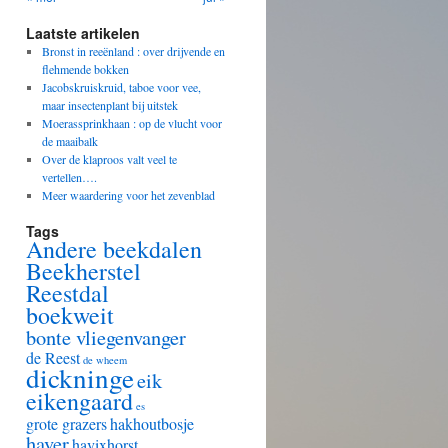
Laatste artikelen
Bronst in reeënland : over drijvende en
flehmende bokken
Jacobskruiskruid, taboe voor vee,
maar insectenplant bij uitstek
Moerassprinkhaan : op de vlucht voor
de maaibalk
Over de klaproos valt veel te
vertellen….
Meer waardering voor het zevenblad
Tags
Andere beekdalen
Beekherstel
Reestdal
boekweit
bonte vliegenvanger
de Reest
de wheem
dickninge
eik
eikengaard
es
grote grazers
hakhoutbosje
haver
havixhorst