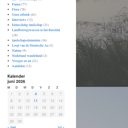
Fauna
(77)
Flora
(78)
Geen rubriek
(61)
Interviews
(12)
kleinschalig landschap
(21)
Landbouwgewassen in het Reestdal
(18)
landschapselementen
(16)
Loop van de Drentsche Aa
(5)
Natuur
(9)
Nederland wandelland
(2)
Vroeger en nu
(21)
wandelen
(12)
Kalender
juni 2026
M
D
W
D
V
Z
Z
1
2
3
4
5
6
7
8
9
10
11
12
13
14
15
16
17
18
19
20
21
22
23
24
25
26
27
28
29
30
« mei
jul »