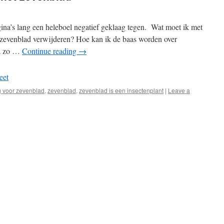
na’s lang een heleboel negatief geklaag tegen. Wat moet ik met
 zevenblad verwijderen? Hoe kan ik de baas worden over
Ga zo …
Continue reading
→
eet
 voor zevenblad
,
zevenblad
,
zevenblad is een insectenplant
|
Leave a