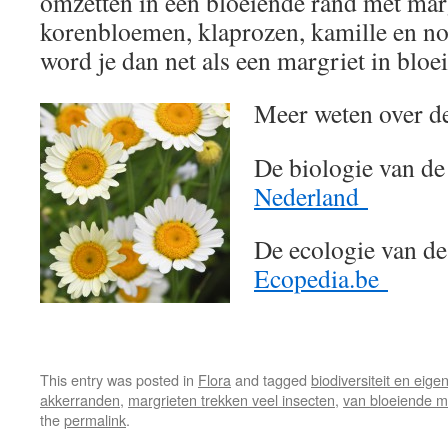
omzetten in een bloeiende rand met mar
korenbloemen, klaprozen, kamille en no
word je dan net als een margriet in bloei
Meer weten over d
De biologie van de
Nederland
De ecologie van de
Ecopedia.be
This entry was posted in
Flora
and tagged
biodiversiteit en eigen 
akkerranden
,
margrieten trekken veel insecten
,
van bloeiende ma
the
permalink
.