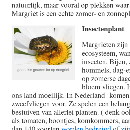
natuurlijk, maar vooral op plekken waar
Margriet is een echte zomer- en zonnepl
Insectenplant
Margrieten zijn 
ecosysteem, wan
insecten. Bijen,
hommels, dag-en
gedeukte gouden tor op margriet
op zomerse dag
bloem vliegen. I
ons land moeilijk. In Nederland komen
zweefvliegen voor. Ze spelen een belangr
bestuiven van allerlei planten. ( denk o
als tomaten, boontjes, komkommers, aar
dan 140 soorten
worden bedreigd of zij