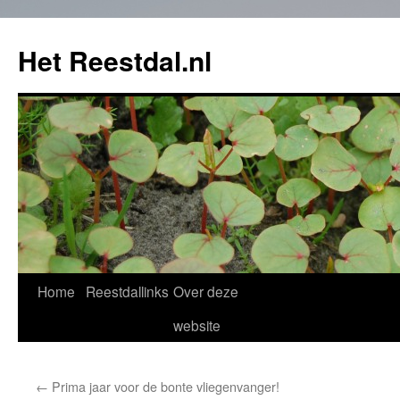
Het Reestdal.nl
Home
Reestdallinks
Over deze
Skip
website
to
content
←
Prima jaar voor de bonte vliegenvanger!