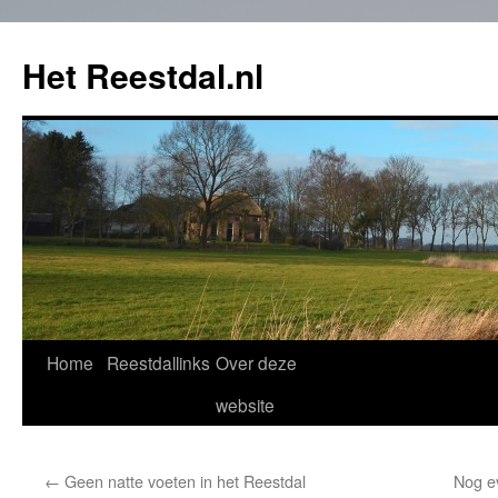
Het Reestdal.nl
Home
Reestdallinks
Over deze
Skip
website
to
content
←
Geen natte voeten in het Reestdal
Nog e