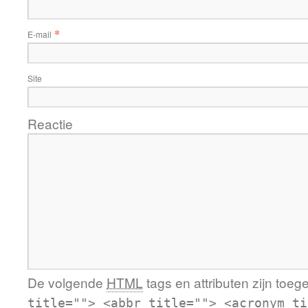
*
E-mail
Site
Reactie
De volgende
HTML
tags en attributen zijn toeg
title=""> <abbr title=""> <acronym ti