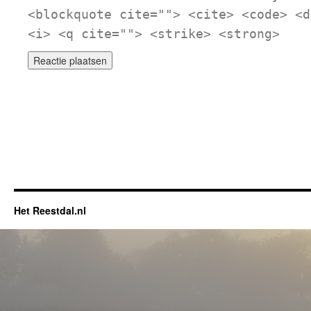
<blockquote cite=""> <cite> <code> <d
<i> <q cite=""> <strike> <strong>
Het Reestdal.nl