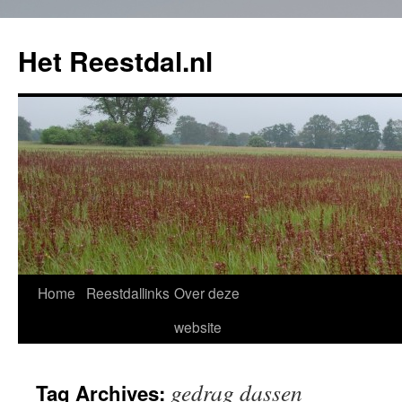
Het Reestdal.nl
Home
Reestdallinks
Over deze
Skip
website
to
content
gedrag dassen
Tag Archives: