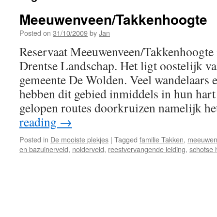
Meeuwenveen/Takkenhoogte
Posted on
31/10/2009
by
Jan
Reservaat Meeuwenveen/Takkenhoogte i
Drentse Landschap. Het ligt oostelijk v
gemeente De Wolden. Veel wandelaars e
hebben dit gebied inmiddels in hun hart 
gelopen routes doorkruizen namelijk he
reading
→
Posted in
De mooiste plekjes
|
Tagged
familie Takken
,
meeuwenv
en bazuinerveld
,
nolderveld
,
reestvervangende leiding
,
schotse 