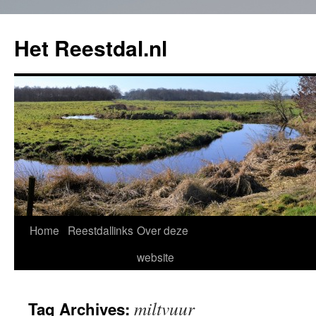
Het Reestdal.nl
Home
Reestdallinks
Over deze
Skip
website
to
content
miltvuur
Tag Archives: