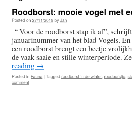
Roodborst: mooie vogel met ee
Posted on
27/11/2019
by
Jan
“ Voor de roodborst stap ik af”, schrijf
januarinummer van het blad Vogels. En g
een roodborst brengt een beetje vrolijk
de vaak saaie en stille winterperiode. 
reading
→
Posted in
Fauna
|
Tagged
roodborst in de winter
,
roodborstje
,
st
comment