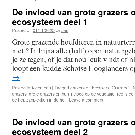
De invloed van grote grazers 
ecosysteem deel 1
Posted on
01/11/2025
by
Jan
Grote grazende hoefdieren in natuurterr
niet ? In bijna alle (half) open natuurg
je ze tegen, of je dat nou leuk vindt of n
loopt een kudde Schotse Hooglanders
→
Posted in
Algemeen
|
Tagged
grazers en browsers
,
Grazers in 
grazers
,
grote grazers en hun invloed op de vegetatie
,
ree is ee
de hei
,
zanplekken in de hei
|
Leave a comment
De invloed van grote grazers 
ecosysteem deel 2