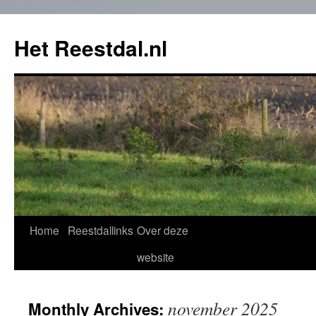
Het Reestdal.nl
Home
Reestdallinks
Over deze
Skip
website
to
content
november 2025
Monthly Archives: