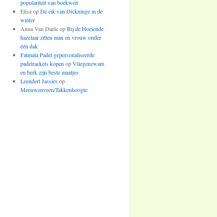
populariteit van boekweit
Elisa op
De eik van Dickninge in de
winter
Anna Van Daele op
Bij de bloeiende
hazelaar zitten man en vrouw onder
één dak
Fatmata Padel gepersonaliseerde
padelrackets kopen
op
Vliegenzwam
en berk zijn beste maatjes
Leendert Jassies
op
Meeuwenveen/Takkenhoogte