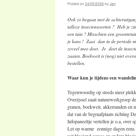
Posted on
24/05/2026
by
Jan
Ook zo begaan met de achteruitgang
talloze insectensoorten ? Heb je zin
een tuin ? Misschien een groentetu
je kans ! Zaai dan in de periode me
zoveel mee doet. Je doet de insecte
zaaien. Boekweit is (nog) niet overa
bestellen.
Waar kun je tijdens een wandelin
Tegenwoordig op steeds meer plek
Overijssel zaait natuurwerkgroep 
granen, boekweit, akkerranden en n
dat van de begraafplaats richting De
Infopaneeltje vertellen je o.a, over 
Let op warme zonnige dagen eens op
wit bloeiend gewas en andere bloei