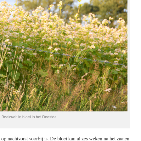
Boekweit in bloei in het Reestdal
op nachtvorst voorbij is. De bloei kan al zes weken na het zaaien