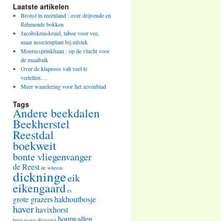
Laatste artikelen
Bronst in reeënland : over drijvende en
flehmende bokken
Jacobskruiskruid, taboe voor vee,
maar insectenplant bij uitstek
Moerassprinkhaan : op de vlucht voor
de maaibalk
Over de klaproos valt veel te
vertellen….
Meer waardering voor het zevenblad
Tags
Andere beekdalen
Beekherstel
Reestdal
boekweit
bonte vliegenvanger
de Reest
de wheem
dickninge
eik
eikengaard
es
grote grazers
hakhoutbosje
haver
havixhorst
houtwallen
hoog water Reestdal