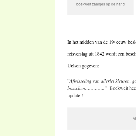
boekweit zaadjes op de hand
In het midden van de 19
eeuw beslo
e
reisverslag uit 1842 wordt een bes
Uelsen gegeven:
”
Afwisseling van allerlei kleuren,
bosschen…………..”
Boekweit heeft
update !
A