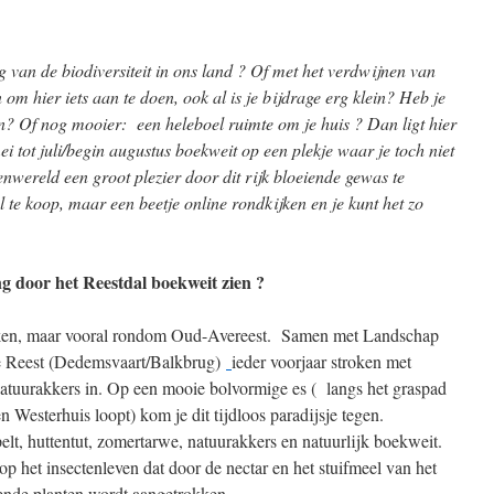
 van de biodiversiteit in ons land ? Of met het verdwijnen van
 om hier iets aan te doen, ook al is je bijdrage erg klein? Heb je
in? Of nog mooier: een heleboel ruimte om je huis ? Dan ligt hier
i tot juli/begin augustus boekweit op een plekje waar je toch niet
nwereld een groot plezier door dit rijk bloeiende gewas te
l te koop, maar een beetje online rondkijken en je kunt het zo
g door het Reestdal boekweit zien ?
ken, maar vooral rondom Oud-Avereest. Samen met Landschap
de Reest (Dedemsvaart/Balkbrug)
ieder voorjaar stroken met
atuurakkers in. Op een mooie bolvormige es ( langs het graspad
n Westerhuis loopt) kom je dit tijdloos paradijsje tegen.
spelt, huttentut, zomertarwe, natuurakkers en natuurlijk boekweit.
 het insectenleven dat door de nectar en het stuifmeel van het
ende planten wordt aangetrokken.