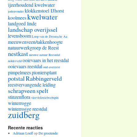
ijzerhoudend kwelwater
klokkenstoel IJhorst
jodenvonder
kwelwater
koolmees
landgoed linde
landschap overijssel
levensboom
Loop van de Drentsche Aa
meeuwenveen/takkenhoogte
natuurwerkgroep de Reest
nestkast
nieuwe natuur Reestdal
ooievaars in het reestdal
nolderveld
ooievaars reestdal
oud-avereest
pimpelmees
pioniersplant
potstal
Rabbingerveld
reestvervangende leiding
schrapveen
spelt
stinzenflora
viervlekwielwebspin
winterrogge
winterrogge reestdal
zuidberg
Recente reacties
Adriaan Loeff
op
De groeiende