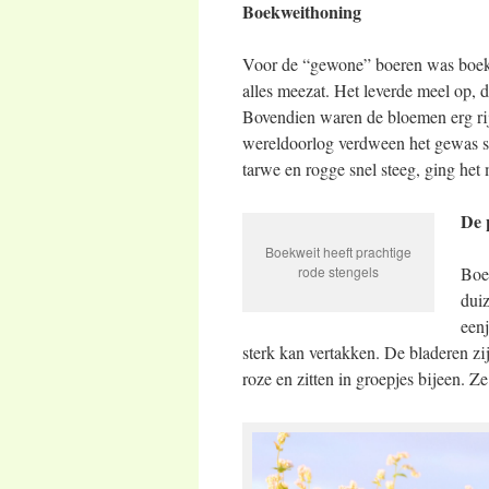
Boekweithoning
Voor de “gewone” boeren was boekw
alles meezat. Het leverde meel op,
Bovendien waren de bloemen erg rij
wereldoorlog verdween het gewas sn
tarwe en rogge snel steeg, ging het 
De 
Boekweit heeft prachtige
rode stengels
Boek
duiz
eenj
sterk kan vertakken. De bladeren zi
roze en zitten in groepjes bijeen. Z