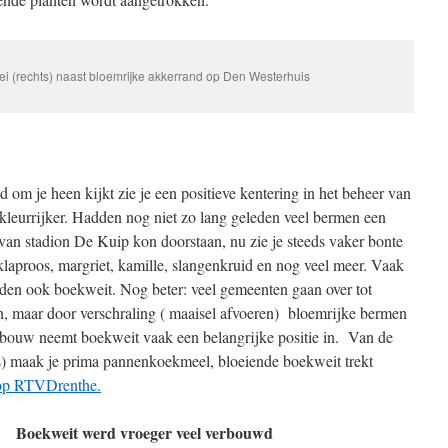
oei (rechts) naast bloemrijke akkerrand op Den Westerhuis
 om je heen kijkt zie je een positieve kentering in het beheer van
leurrijker. Hadden nog niet zo lang geleden veel bermen een
 van stadion De Kuip kon doorstaan, nu zie je steeds vaker bonte
klaproos, margriet, kamille, slangenkruid en nog veel meer. Vaak
uiden ook boekweit. Nog beter: veel gemeenten gaan over tot
n, maar door verschraling ( maaisel afvoeren) bloemrijke bermen
dbouw neemt boekweit vaak een belangrijke positie in. Van de
s) maak je prima pannenkoekmeel, bloeiende boekweit trekt
 op RTVDrenthe.
Boekweit werd vroeger veel verbouwd