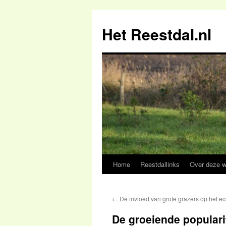
Het Reestdal.nl
Home
Reestdallinks
Over deze w
Skip
to
←
De invloed van grote grazers op het e
content
De groeiende populari