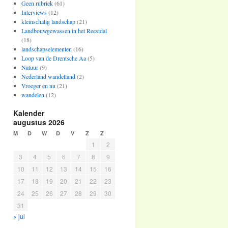
Geen rubriek
(61)
Interviews
(12)
kleinschalig landschap
(21)
Landbouwgewassen in het Reestdal
(18)
landschapselementen
(16)
Loop van de Drentsche Aa
(5)
Natuur
(9)
Nederland wandelland
(2)
Vroeger en nu
(21)
wandelen
(12)
Kalender
augustus 2026
M
D
W
D
V
Z
Z
1
2
3
4
5
6
7
8
9
10
11
12
13
14
15
16
17
18
19
20
21
22
23
24
25
26
27
28
29
30
31
« jul