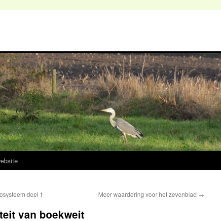
ebsite
cosysteem deel 1
Meer waardering voor het zevenblad
→
teit van boekweit