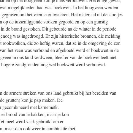
aar en op het hoogveen kon je niets verbouwen. Het enige gewas,
 wat mogelijkheden had was boekweit. In het hoogveen werden
 gegraven om het veen te ontwateren. Het materiaal uit de slootjes
n op de tussenliggende stroken gegooid en op een gunstig
in de brand gestoken. Dit gebeurde na de winter in de periode
genoeg was ingedroogd. Er zijn historische bronnen, die melding
t rookwolken, die zo heftig waren, dat ze in de omgeving de zon
 van het veen was verbrand en afgekoeld werd er boekweit in de
gveen in ons land verdween, bleef er van de boekweitteelt niet
de hogere zandgronden nog wel boekweit werd verbouwd.
 de armere streken van ons land gebruikt bij het bereiden van
(de grutten) kon je pap maken. De
n gecombineerd met karnemelk.
er brood van te bakken, maar je kon
Het meel werd vaak gebruikt om er
n, maar dan ook weer in combinatie met