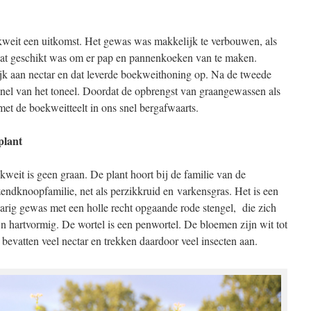
eit een uitkomst. Het gewas was makkelijk te verbouwen, als
 dat geschikt was om er pap en pannenkoeken van te maken.
k aan nectar en dat leverde boekweithoning op. Na de tweede
el van het toneel. Doordat de opbrengst van graangewassen als
met de boekweitteelt in ons snel bergafwaarts.
plant
weit is geen graan. De plant hoort bij de familie van de
endknoopfamilie, net als perzikkruid en varkensgras. Het is een
arig gewas met een holle recht opgaande rode stengel, die zich
jn hartvormig. De wortel is een penwortel. De bloemen zijn wit tot
e bevatten veel nectar en trekken daardoor veel insecten aan.