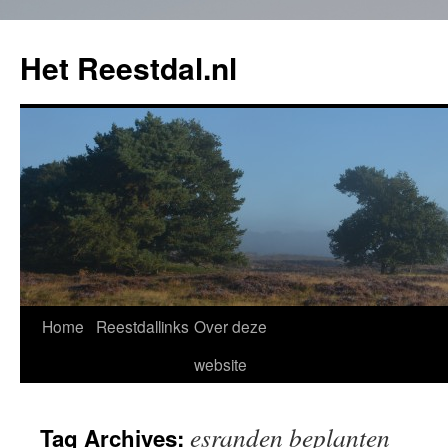
Het Reestdal.nl
Home
Reestdallinks
Over deze
Skip
website
to
content
esranden beplanten
Tag Archives: