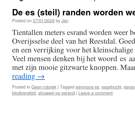
De es (steil) randen worden w
Posted on
27/01/2025
by
Jan
Tientallen meters esrand worden weer be
Overijsselse deel van het Reestdal. Goed
en een verrijking voor het kleinschalig
Veel mensen denken bij het woord es a
met zijn mooie gitzwarte knoppen. Ma
reading
→
Posted in
Geen rubriek
|
Tagged
eenmans es
,
esgehucht
,
esran
biodiversiteit
,
struweel op esrand
|
Leave a comment