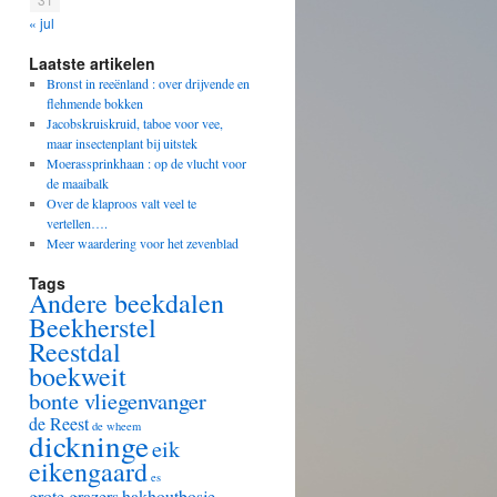
« jul
Laatste artikelen
Bronst in reeënland : over drijvende en
flehmende bokken
Jacobskruiskruid, taboe voor vee,
maar insectenplant bij uitstek
Moerassprinkhaan : op de vlucht voor
de maaibalk
Over de klaproos valt veel te
vertellen….
Meer waardering voor het zevenblad
Tags
Andere beekdalen
Beekherstel
Reestdal
boekweit
bonte vliegenvanger
de Reest
de wheem
dickninge
eik
eikengaard
es
grote grazers
hakhoutbosje