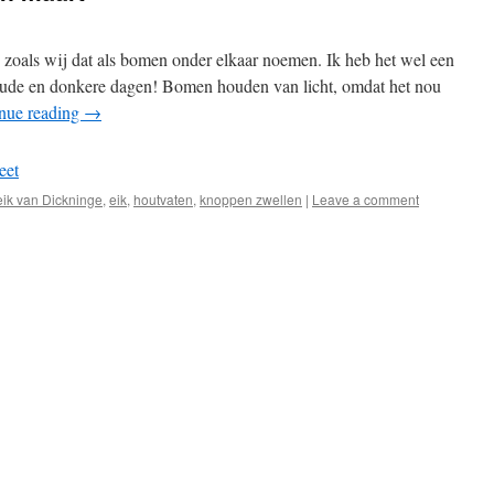
 zoals wij dat als bomen onder elkaar noemen. Ik heb het wel een
koude en donkere dagen! Bomen houden van licht, omdat het nou
nue reading
→
eet
eik van Dickninge
,
eik
,
houtvaten
,
knoppen zwellen
|
Leave a comment