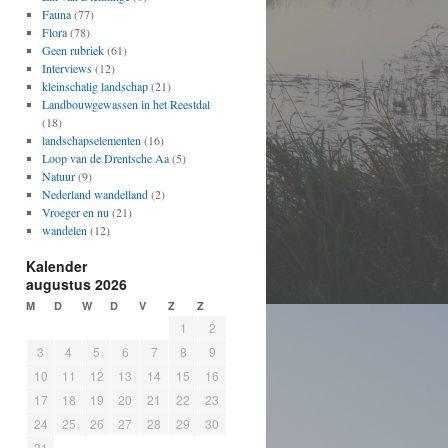
Fauna
(77)
Flora
(78)
Geen rubriek
(61)
Interviews
(12)
kleinschalig landschap
(21)
Landbouwgewassen in het Reestdal
(18)
landschapselementen
(16)
Loop van de Drentsche Aa
(5)
Natuur
(9)
Nederland wandelland
(2)
Vroeger en nu
(21)
wandelen
(12)
Kalender
augustus 2026
M
D
W
D
V
Z
Z
1
2
3
4
5
6
7
8
9
10
11
12
13
14
15
16
17
18
19
20
21
22
23
24
25
26
27
28
29
30
31