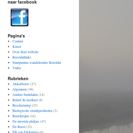
naar facebook
Pagina's
Contact
Kunst
Over deze website
Reestdallinks
Startpunten wandelroutes Reestdal
Video
Rubrieken
Akkerbouw
(27)
Algemeen
(36)
Andere beekdalen
(14)
Beleef de nestkast
(8)
Bescherming
(23)
Biologische streekproducten
(2)
Boerderijen
(16)
De mooiste plekjes
(47)
De Reest
(32)
Eik van Dickninge
(6)