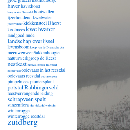
haver
havixhorst
houtwallen
hoog water Reestdal
ijzerhoudend kwelwater
klokkenstoel IJhorst
jodenvonder
kwelwater
koolmees
landgoed linde
landschap overijssel
levensboom
Loop van de Drentsche Aa
meeuwenveen/takkenhoogte
natuurwerkgroep de Reest
nestkast
nieuwe natuur Reestdal
ooievaars in het reestdal
nolderveld
ooievaars reestdal
oud-avereest
pimpelmees
pioniersplant
potstal
Rabbingerveld
reestvervangende leiding
schrapveen
spelt
stinzenflora
viervlekwielwebspin
winterrogge
winterrogge reestdal
zuidberg