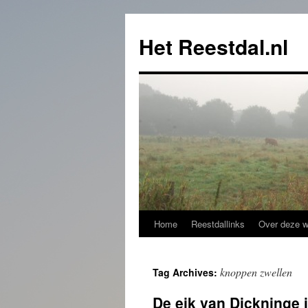
Het Reestdal.nl
Home
Reestdallinks
Over deze w
Skip
to
knoppen zwellen
Tag Archives:
content
De eik van Dickninge 