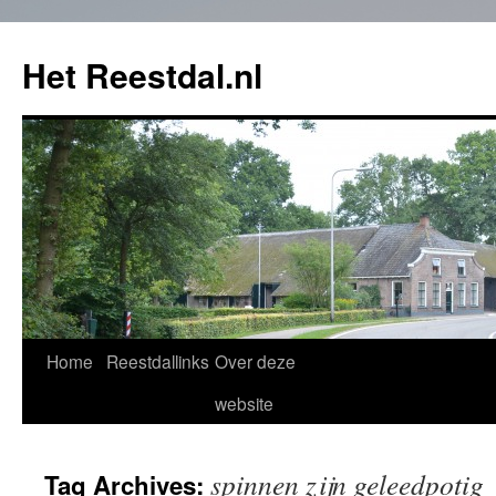
Het Reestdal.nl
Home
Reestdallinks
Over deze
Skip
website
to
content
spinnen zijn geleedpotig
Tag Archives: