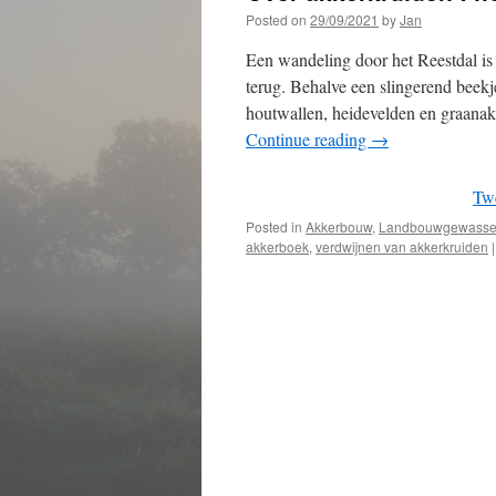
Posted on
29/09/2021
by
Jan
Een wandeling door het Reestdal is
terug. Behalve een slingerend beekj
houtwallen, heidevelden en graana
Continue reading
→
Tw
Posted in
Akkerbouw
,
Landbouwgewassen 
akkerboek
,
verdwijnen van akkerkruiden
|