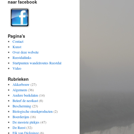
naar facebook
Pagina's
Contact
Kunst
Over deze website
Reestdallinks
Startpunten wandelroutes Reestdal
Video
Rubrieken
Akkerbouw
(27)
Algemeen
(36)
Andere beekdalen
(14)
Beleef de nestkast
(8)
Bescherming
(23)
Biologische streekproducten
(2)
Boerderijen
(16)
De mooiste plekjes
(47)
De Reest
(32)
Eik van Dickninge
(6)