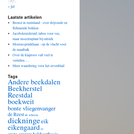
« jul
Laatste artikelen
Bronst in reeënland : over drijvende en
flehmende bokken
Jacobskruiskruid, taboe voor vee,
maar insectenplant bij uitstek
Moerassprinkhaan : op de vlucht voor
de maaibalk
Over de klaproos valt veel te
vertellen….
Meer waardering voor het zevenblad
Tags
Andere beekdalen
Beekherstel
Reestdal
boekweit
bonte vliegenvanger
de Reest
de wheem
dickninge
eik
eikengaard
es
grote grazers
hakhoutbosje