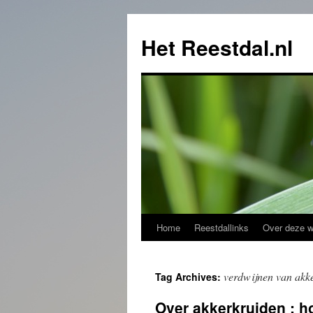
Het Reestdal.nl
Home
Reestdallinks
Over deze w
Skip
to
verdwijnen van akk
Tag Archives:
content
Over akkerkruiden : h