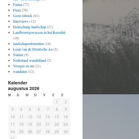
Fauna
(77)
Flora
(78)
Geen rubriek
(61)
Interviews
(12)
kleinschalig landschap
(21)
Landbouwgewassen in het Reestdal
(18)
landschapselementen
(16)
Loop van de Drentsche Aa
(5)
Natuur
(9)
Nederland wandelland
(2)
Vroeger en nu
(21)
wandelen
(12)
Kalender
augustus 2026
M
D
W
D
V
Z
Z
1
2
3
4
5
6
7
8
9
10
11
12
13
14
15
16
17
18
19
20
21
22
23
24
25
26
27
28
29
30
31