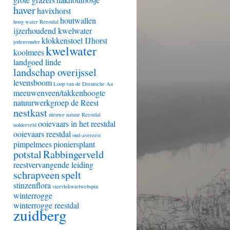
haver
havixhorst
houtwallen
hoog water Reestdal
ijzerhoudend kwelwater
klokkenstoel IJhorst
jodenvonder
kwelwater
koolmees
landgoed linde
landschap overijssel
levensboom
Loop van de Drentsche Aa
meeuwenveen/takkenhoogte
natuurwerkgroep de Reest
nestkast
nieuwe natuur Reestdal
ooievaars in het reestdal
nolderveld
ooievaars reestdal
oud-avereest
pimpelmees
pioniersplant
potstal
Rabbingerveld
reestvervangende leiding
schrapveen
spelt
stinzenflora
viervlekwielwebspin
winterrogge
winterrogge reestdal
zuidberg