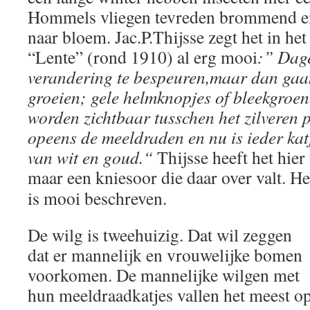
Hommels vliegen tevreden brommend e
naar bloem. Jac.P.Thijsse zegt het in h
“Lente” (rond 1910) al erg mooi
:” Dage
verandering te bespeuren,maar dan gaan
groeien; gele helmknopjes of bleekgroe
worden zichtbaar tusschen het zilveren p
opeens de meeldraden en nu is ieder kat
van wit en goud.“
Thijsse heeft het hier
maar een
kniesoor die daar over valt. He
is mooi beschreven.
De wilg is tweehuizig. Dat wil zeggen
dat er mannelijk en vrouwelijke bomen
voorkomen. De mannelijke wilgen met
hun meeldraadkatjes vallen het meest op