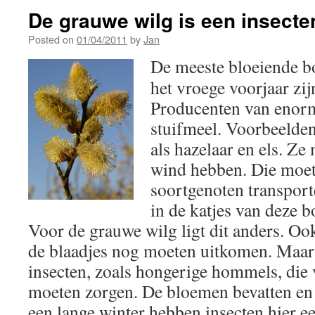
De grauwe wilg is een insecte
Posted on
01/04/2011
by
Jan
De meeste bloeiende b
het vroege voorjaar zij
Producenten van enor
stuifmeel. Voorbeelden
als hazelaar en els. Ze
wind hebben. Die moet 
soortgenoten transporte
in de katjes van deze 
Voor de grauwe wilg ligt dit anders. Oo
de blaadjes nog moeten uitkomen. Maar h
insecten, zoals hongerige hommels, die 
moeten zorgen. De bloemen bevatten en 
een lange winter hebben insecten hier ee