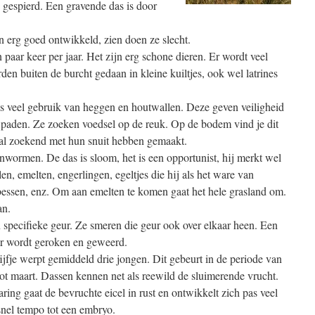
g gespierd. Een gravende das is door
en erg goed ontwikkeld, zien doen ze slecht.
paar keer per jaar. Het zijn erg schone dieren. Er wordt veel
en buiten de burcht gedaan in kleine kuiltjes, ook wel latrines
s veel gebruik van heggen en houtwallen. Deze geven veiligheid
 paden. Ze zoeken voedsel op de reuk. Op de bodem vind je dit
e al zoekend met hun snuit hebben gemaakt.
enwormen. De das is sloom, het is een opportunist, hij merkt wel
n, emelten, engerlingen, egeltjes die hij als het ware van
e bessen, enz. Om aan emelten te komen gaat het hele grasland om.
an.
n specifieke geur. Ze smeren die geur ook over elkaar heen. Een
er wordt geroken en geweerd.
jfje werpt gemiddeld drie jongen. Dit gebeurt in de periode van
tot maart. Dassen kennen net als reewild de sluimerende vrucht.
ring gaat de bevruchte eicel in rust en ontwikkelt zich pas veel
 snel tempo tot een embryo.