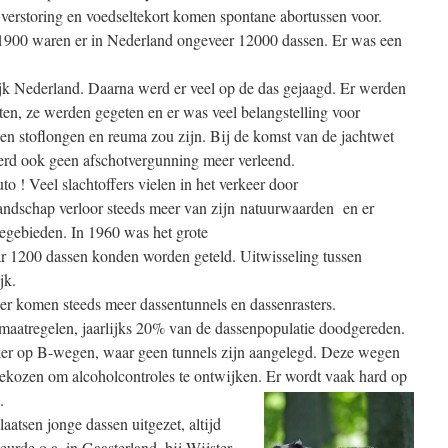
 verstoring en voedseltekort komen spontane abortussen voor.
1900 waren er in Nederland ongeveer 12000 dassen. Er was een
ijk Nederland. Daarna werd er veel op de das gejaagd. Er werden
en, ze werden gegeten en er was veel belangstelling voor
gen stoflongen en reuma zou zijn. Bij de komst van de jachtwet
rd ook geen afschotvergunning meer verleend.
o ! Veel slachtoffers vielen in het verkeer door
landschap verloor steeds meer van zijn natuurwaarden en er
gebieden. In 1960 was het grote
r 1200 dassen konden worden geteld. Uitwisseling tussen
jk.
r komen steeds meer dassentunnels en dassenrasters.
 maatregelen, jaarlijks 20% van de dassenpopulatie doodgereden.
vaker op B-wegen, waar geen tunnels zijn aangelegd. Deze wegen
 gekozen om alcoholcontroles te ontwijken. Er word
t vaak hard op
.
atsen jonge dassen uitgezet, altijd
eurde o.a. in Gaasterland, bij Wijster