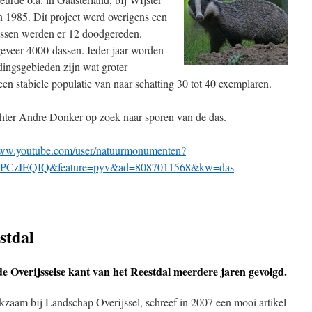
 1985. Dit project werd overigens een
assen werden er 12 doodgereden.
eveer 4000 dassen. Ieder jaar worden
dingsgebieden zijn wat groter
en stabiele populatie van naar schatting 30 tot 40 exemplaren.
ter Andre Donker op zoek naar sporen van de das.
www.youtube.com/user/natuurmonumenten?
CzIEQIQ&feature=pyv&ad=8087011568&kw=das
stdal
e Overijsselse kant van het Reestdal meerdere jaren gevolgd.
zaam bij Landschap Overijssel, schreef in 2007 een mooi artikel