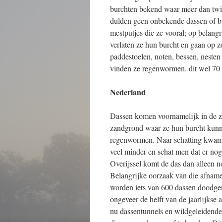
burchten bekend waar meer dan twin
dulden geen onbekende dassen of bu
mestputjes die ze vooral; op belang
verlaten ze hun burcht en gaan op zo
paddestoelen, noten, bessen, nesten
vinden ze regenwormen, dit wel 70
Nederland
Dassen komen voornamelijk in de zui
zandgrond waar ze hun burcht kunne
regenwormen. Naar schatting kwame
veel minder en schat men dat er nog
Overijssel komt de das dan alleen n
Belangrijke oorzaak van die afname i
worden iets van 600 dassen doodgere
ongeveer de helft van de jaarlijkse
nu dassentunnels en wildgeleidende