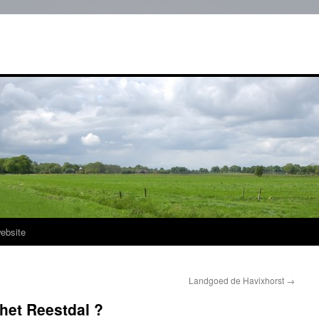
ebsite
Landgoed de Havixhorst
→
het Reestdal ?