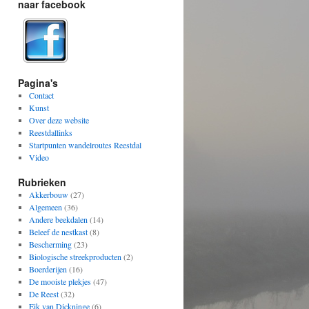
naar facebook
Pagina's
Contact
Kunst
Over deze website
Reestdallinks
Startpunten wandelroutes Reestdal
Video
Rubrieken
Akkerbouw
(27)
Algemeen
(36)
Andere beekdalen
(14)
Beleef de nestkast
(8)
Bescherming
(23)
Biologische streekproducten
(2)
Boerderijen
(16)
De mooiste plekjes
(47)
De Reest
(32)
Eik van Dickninge
(6)