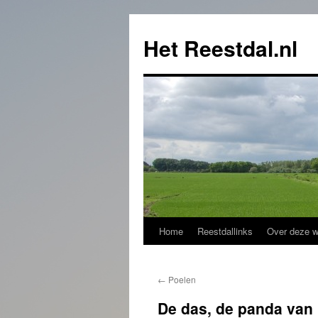
Het Reestdal.nl
Home
Reestdallinks
Over deze w
Skip
to
←
Poelen
content
De das, de panda van 