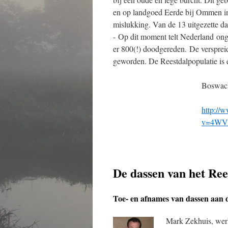
en op landgoed Eerde bij Ommen in
mislukking. Van de 13 uitgezette d
- Op dit moment telt Nederland ong
er 800(!) doodgereden. De versprei
geworden. De Reestdalpopulatie is e
Boswach
http://
v=4WVP
De dassen van het Ree
Toe- en afnames van dassen aan d
Mark Zekhuis, werk