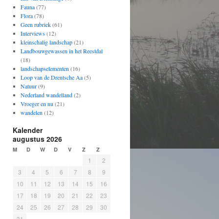
Fauna
(77)
Flora
(78)
Geen rubriek
(61)
Interviews
(12)
kleinschalig landschap
(21)
Landbouwgewassen in het Reestdal
(18)
landschapselementen
(16)
Loop van de Drentsche Aa
(5)
Natuur
(9)
Nederland wandelland
(2)
Vroeger en nu
(21)
wandelen
(12)
Kalender
augustus 2026
M
D
W
D
V
Z
Z
1
2
3
4
5
6
7
8
9
10
11
12
13
14
15
16
17
18
19
20
21
22
23
24
25
26
27
28
29
30
31