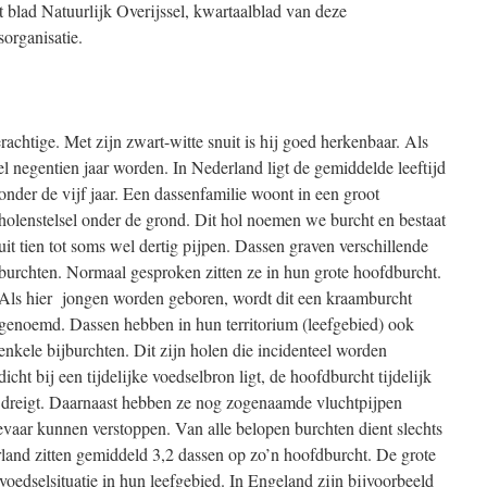
t blad Natuurlijk Overijssel, kwartaalblad van deze
organisatie.
achtige. Met zijn zwart-witte snuit is hij goed herkenbaar. Als
l negentien jaar worden. In Nederland ligt de gemiddelde leeftijd
onder de vijf jaar. Een dassenfamilie woont in een
groot
holenstelsel onder de grond. Dit hol noemen we burcht en bestaat
uit tien tot soms wel dertig pijpen. Dassen graven verschillende
burchten. Normaal gesproken zitten ze in hun grote hoofdburcht.
Als hier jongen worden geboren, wordt dit een kraamburcht
genoemd. Dassen hebben in hun territorium (leefgebied) ook
enkele bijburchten. Dit zijn holen die incidenteel worden
icht bij een tijdelijke voedselbron ligt, de hoofdburcht tijdelijk
aar dreigt. Daarnaast hebben ze nog zogenaamde vluchtpijpen
evaar kunnen verstoppen. Van alle belopen burchten dient slechts
rland zitten gemiddeld 3,2 dassen op zo’n hoofdburcht. De grote
voedselsituatie in hun leefgebied. In Engeland zijn bijvoorbeeld