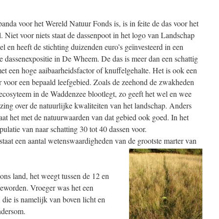
anda voor het Wereld Natuur Fonds is, is in feite de das voor het
. Niet voor niets staat de dassenpoot in het logo van Landschap
el en heeft de stichting duizenden euro’s geïnvesteerd in een
ge dassenexpositie in De Wheem. De das is meer dan een schattig
met een hoge aaibaarheidsfactor of knuffelgehalte. Het is ook een
or voor een bepaald leefgebied. Zoals de zeehond de zwakheden
 ecosyteem in de Waddenzee blootlegt, zo geeft het wel en wee
ing over de natuurlijke kwaliteiten van het landschap. Anders
aat het met de natuurwaarden van dat gebied ook goed. In het
ulatie van naar schatting 30 tot 40 dassen voor.
staat een aantal wetenswaardigheden van de grootste marter van
n ons land, het weegt tussen de 12 en
geworden. Vroeger was het een
t, die is namelijk van boven licht en
ndersom.