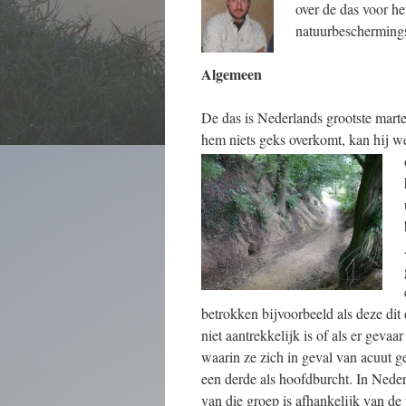
over de das voor he
natuurbeschermings
Algemeen
De das is Nederlands grootste marter
hem niets geks overkomt, kan hij we
betrokken bijvoorbeeld als deze dit d
niet aantrekkelijk is of als er gev
waarin ze zich in geval van acuut g
een derde als hoofdburcht. In Nede
van die groep is afhankelijk van de 