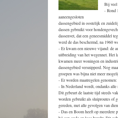
Bij veel
- Rond 
aaneengesloten
dassengebied in oostelijk en zuidel
dassen gebruikt voor hondengevecht
dassenvet, dat een geneesmiddel te
werd de das beschermd, na 1960 we
- Er kwam een nieuwe vijand: de aut
uitbreiding van het wegennet. Het 
kwamen meer woningen en industrie
dassengebied versnipperd. Nog maa
groepen was bijna niet meer mogeli
- Er worden maatregelen genomen: e
- In Nederland wordt, ondanks alle
Dit gebeurt de laatste tijd steeds 
worden gebruikt als sluiproutes of
gereden, met alle gevolgen van dien
- Das en Boom heeft op meerdere pla
bij een oude en lege burcht. Dit geb