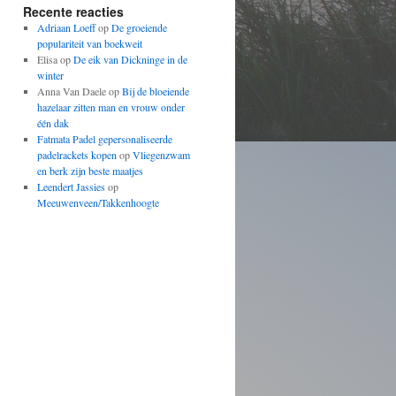
Recente reacties
Adriaan Loeff
op
De groeiende
populariteit van boekweit
Elisa op
De eik van Dickninge in de
winter
Anna Van Daele op
Bij de bloeiende
hazelaar zitten man en vrouw onder
één dak
Fatmata Padel gepersonaliseerde
padelrackets kopen
op
Vliegenzwam
en berk zijn beste maatjes
Leendert Jassies
op
Meeuwenveen/Takkenhoogte