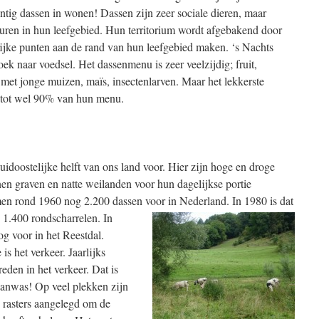
tig dassen in wonen! Dassen zijn zeer sociale dieren, maar
ren in hun leefgebied. Hun territorium wordt afgebakend door
rijke punten aan de rand van hun leefgebied maken. ‘s Nachts
ek naar voedsel. Het dassenmenu is zeer veelzijdig; fruit,
 met jonge muizen, maïs, insectenlarven. Maar het lekkerste
 tot wel 90% van hun menu.
doostelijke helft van ons land voor. Hier zijn hoge en droge
n graven en natte weilanden voor hun dagelijkse portie
n rond 1960 nog 2.200 dassen voor in Nederland. In 1980 is dat
 1.400 rondscharrelen.
In
og voor in het Reestdal.
s het verkeer. Jaarlijks
den in het verkeer. Dat is
 aanwas! Op veel plekken zijn
 rasters aangelegd om de