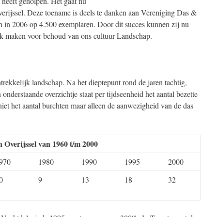
 heeft geholpen. Het gaat nu
erijssel. Deze toename is deels te danken aan Vereniging Das &
en in 2006 op 4.500 exemplaren. Door dit succes kunnen zij nu
erk maken voor behoud van ons cultuur Landschap.
trekkelijk landschap. Na het dieptepunt rond de jaren tachtig,
 onderstaande overzichtje staat per tijdseenheid het aantal bezette
iet het aantal burchten maar alleen de aanwezigheid van de das
n Overijssel van 1960 t/m 2000
970
1980
1990
1995
2000
0
9
13
18
32