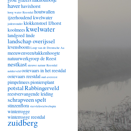
haver
havixhorst
houtwallen
hoog water Reestdal
ijzerhoudend kwelwater
klokkenstoel IJhorst
jodenvonder
kwelwater
koolmees
landgoed linde
landschap overijssel
levensboom
Loop van de Drentsche Aa
meeuwenveen/takkenhoogte
natuurwerkgroep de Reest
nestkast
nieuwe natuur Reestdal
ooievaars in het reestdal
nolderveld
ooievaars reestdal
oud-avereest
pimpelmees
pioniersplant
potstal
Rabbingerveld
reestvervangende leiding
schrapveen
spelt
stinzenflora
viervlekwielwebspin
winterrogge
winterrogge reestdal
zuidberg