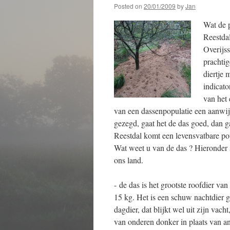
Posted on
20/01/2009
by
Jan
Wat de p
Reestdal
Overijss
prachti
diertje 
indicat
van het
van een dassenpopulatie een aanwijz
gezegd, gaat het de das goed, dan g
Reestdal komt een levensvatbare pop
Wat weet u van de das ? Hieronder 
ons land.
- de das is het grootste roofdier va
15 kg. Het is een schuw nachtdier 
dagdier, dat blijkt wel uit zijn vach
van onderen donker in plaats van a