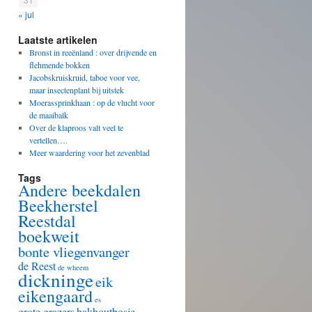
« jul
Laatste artikelen
Bronst in reeënland : over drijvende en
flehmende bokken
Jacobskruiskruid, taboe voor vee,
maar insectenplant bij uitstek
Moerassprinkhaan : op de vlucht voor
de maaibalk
Over de klaproos valt veel te
vertellen….
Meer waardering voor het zevenblad
Tags
Andere beekdalen
Beekherstel
Reestdal
boekweit
bonte vliegenvanger
de Reest
de wheem
dickninge
eik
eikengaard
es
grote grazers
hakhoutbosje