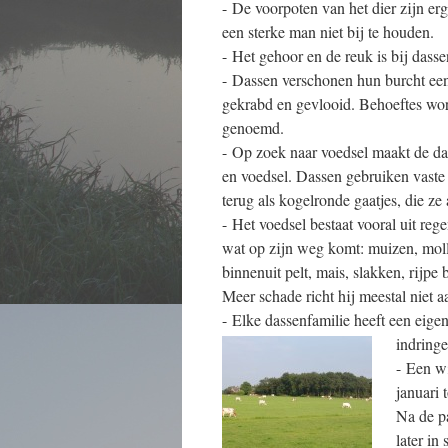
- De voorpoten van het dier zijn er
een sterke man niet bij te houden.
- Het gehoor en de reuk is bij dass
- Dassen verschonen hun burcht een 
gekrabd en gevlooid. Behoeftes word
genoemd.
- Op zoek naar voedsel maakt de da
en voedsel. Dassen gebruiken vaste
terug als kogelronde gaatjes, die z
- Het voedsel bestaat vooral uit reg
wat op zijn weg komt: muizen, molle
binnenuit pelt, mais, slakken, rijp
Meer schade richt hij meestal niet a
- Elke dassenfamilie heeft een eige
indring
- Een wi
januari 
Na de pa
later in