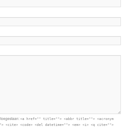
n toegestaan:
<a href="" title=""> <abbr title=""> <acronym
"> <cite> <code> <del datetime=""> <em> <i> <q cite="">