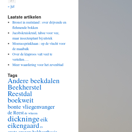
« jul
Laatste artikelen
Bronst in reeënland : over drijvende en
flehmende bokken
Jacobskruiskruid, taboe voor vee,
maar insectenplant bij uitstek
Moerassprinkhaan : op de vlucht voor
de maaibalk
Over de klaproos valt veel te
vertellen….
Meer waardering voor het zevenblad
Tags
Andere beekdalen
Beekherstel
Reestdal
boekweit
bonte vliegenvanger
de Reest
de wheem
dickninge
eik
eikengaard
es
grote grazers
hakhoutbosje