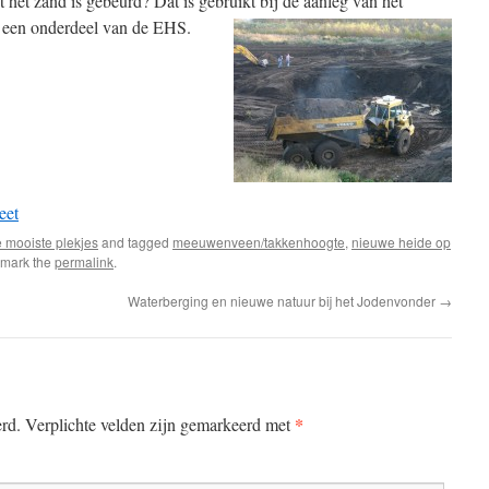
 het zand is gebeurd? Dat is gebruikt bij de aanleg van het
 een onderdeel van de EHS.
eet
 mooiste plekjes
and tagged
meeuwenveen/takkenhoogte
,
nieuwe heide op
kmark the
permalink
.
Waterberging en nieuwe natuur bij het Jodenvonder
→
*
erd. Verplichte velden zijn gemarkeerd met