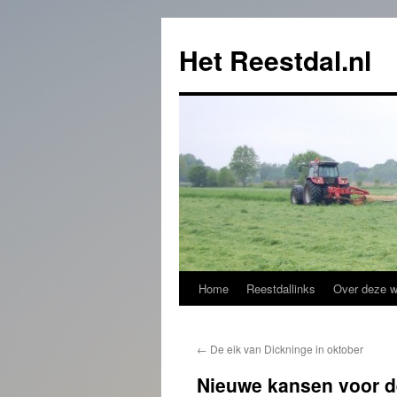
Het Reestdal.nl
Home
Reestdallinks
Over deze w
Skip
to
←
De eik van Dickninge in oktober
content
Nieuwe kansen voor d