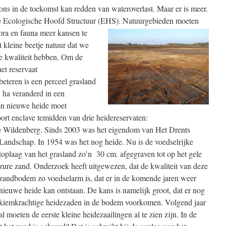
ons in de toekomst kan redden van wateroverlast. Maar er is meer.
e Ecologische Hoofd Structuur (EHS). Natuurgebieden moeten
ora en
fauna meer kansen te
t kleine beetje natuur dat we
 kwaliteit hebben. Om de
et reservaat
teren is een perceel grasland
 ha veranderd in een
en nieuwe heide moet
oort enclave temidden van drie heidereservaten:
Wildenberg. Sinds 2003 was het
eigendom van Het Drents
Landschap. In 1954 was het nog heide. Nu is de voedselrijke
toplaag van het grasland zo’n 30 cm. afgegraven tot op het gele
zure zand. Onderzoek heeft uitgewezen, dat de kwaliteit van deze
zandbodem zo voedselarm is, dat er in de komende jaren weer
nieuwe heide kan ontstaan. De kans is namelijk groot, dat er nog
kiemkrachtige heidezaden in de bodem voorkomen. Volgend jaar
al moeten de eerste kleine heidezaailingen al te zien zijn. In de