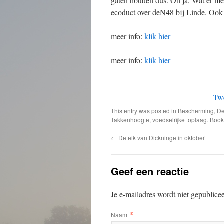
gaten houden dus. Oh ja, Wat er met
ecoduct over deN48 bij Linde. Ook
meer info:
klik hier
meer info:
klik hier
Tw
This entry was posted in
Bescherming
,
De
Takkenhoogte
,
voedselrijke toplaag
. Boo
←
De eik van Dickninge in oktober
Geef een reactie
Je e-mailadres wordt niet gepublice
*
Naam