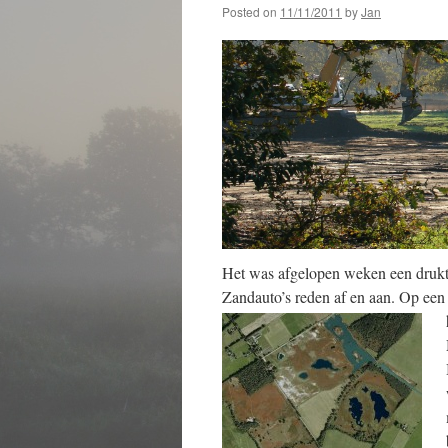
Posted on
11/11/2011
by
Jan
Het was afgelopen weken een druk
Zandauto’s reden af en aan. Op een