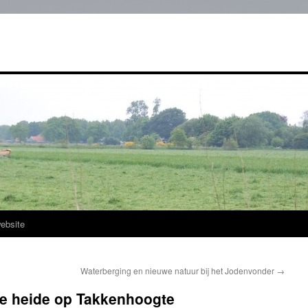
ebsite
Waterberging en nieuwe natuur bij het Jodenvonder
→
e heide op Takkenhoogte