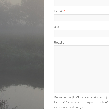
*
E-mail
Site
Reactie
De volgende
HTML
tags en attributen zij
title=""> <b> <blockquote cite="
<strike> <strong>