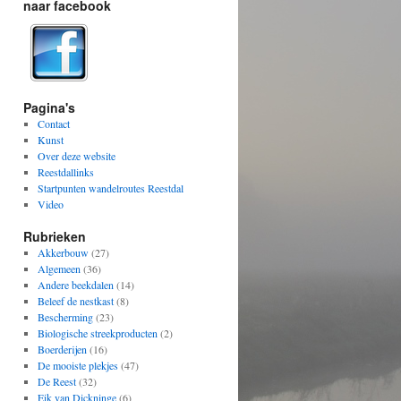
naar facebook
Pagina's
Contact
Kunst
Over deze website
Reestdallinks
Startpunten wandelroutes Reestdal
Video
Rubrieken
Akkerbouw
(27)
Algemeen
(36)
Andere beekdalen
(14)
Beleef de nestkast
(8)
Bescherming
(23)
Biologische streekproducten
(2)
Boerderijen
(16)
De mooiste plekjes
(47)
De Reest
(32)
Eik van Dickninge
(6)