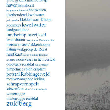
haver
havixhorst
houtwallen
hoog water Reestdal
ijzerhoudend kwelwater
klokkenstoel IJhorst
jodenvonder
kwelwater
koolmees
landgoed linde
landschap overijssel
levensboom
Loop van de Drentsche Aa
meeuwenveen/takkenhoogte
natuurwerkgroep de Reest
nestkast
nieuwe natuur Reestdal
ooievaars in het reestdal
nolderveld
ooievaars reestdal
oud-avereest
pimpelmees
pioniersplant
potstal
Rabbingerveld
reestvervangende leiding
schrapveen
spelt
stinzenflora
viervlekwielwebspin
winterrogge
winterrogge reestdal
zuidberg