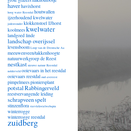
haver
havixhorst
houtwallen
hoog water Reestdal
ijzerhoudend kwelwater
klokkenstoel IJhorst
jodenvonder
kwelwater
koolmees
landgoed linde
landschap overijssel
levensboom
Loop van de Drentsche Aa
meeuwenveen/takkenhoogte
natuurwerkgroep de Reest
nestkast
nieuwe natuur Reestdal
ooievaars in het reestdal
nolderveld
ooievaars reestdal
oud-avereest
pimpelmees
pioniersplant
potstal
Rabbingerveld
reestvervangende leiding
schrapveen
spelt
stinzenflora
viervlekwielwebspin
winterrogge
winterrogge reestdal
zuidberg