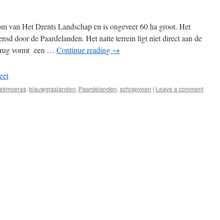
om van Het Drents Landschap en is ongeveer 60 ha groot. Het
sd door de Paardelanden. Het natte terrein ligt niet direct aan de
ndrug vormt een …
Continue reading
→
eet
ekmoeras
,
blauwgraslanden
,
Paardelanden
,
schrapveen
|
Leave a comment