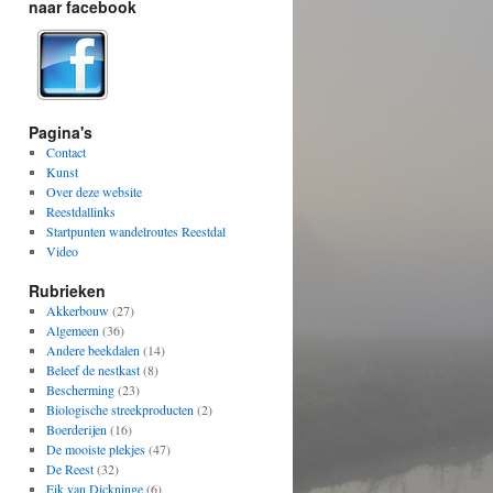
naar facebook
Pagina's
Contact
Kunst
Over deze website
Reestdallinks
Startpunten wandelroutes Reestdal
Video
Rubrieken
Akkerbouw
(27)
Algemeen
(36)
Andere beekdalen
(14)
Beleef de nestkast
(8)
Bescherming
(23)
Biologische streekproducten
(2)
Boerderijen
(16)
De mooiste plekjes
(47)
De Reest
(32)
Eik van Dickninge
(6)