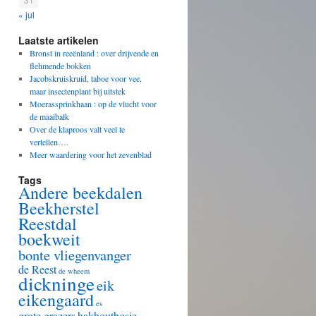
« jul
Laatste artikelen
Bronst in reeënland : over drijvende en
flehmende bokken
Jacobskruiskruid, taboe voor vee,
maar insectenplant bij uitstek
Moerassprinkhaan : op de vlucht voor
de maaibalk
Over de klaproos valt veel te
vertellen….
Meer waardering voor het zevenblad
Tags
Andere beekdalen
Beekherstel
Reestdal
boekweit
bonte vliegenvanger
de Reest
de wheem
dickninge
eik
eikengaard
es
grote grazers
hakhoutbosje