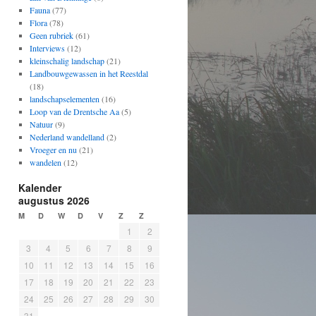
Fauna
(77)
Flora
(78)
Geen rubriek
(61)
Interviews
(12)
kleinschalig landschap
(21)
Landbouwgewassen in het Reestdal
(18)
landschapselementen
(16)
Loop van de Drentsche Aa
(5)
Natuur
(9)
Nederland wandelland
(2)
Vroeger en nu
(21)
wandelen
(12)
Kalender
augustus 2026
M
D
W
D
V
Z
Z
1
2
3
4
5
6
7
8
9
10
11
12
13
14
15
16
17
18
19
20
21
22
23
24
25
26
27
28
29
30
31