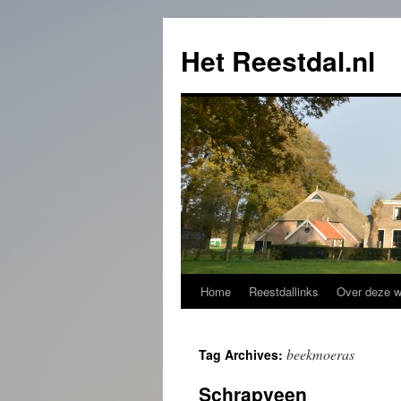
Het Reestdal.nl
Home
Reestdallinks
Over deze w
Skip
to
beekmoeras
Tag Archives:
content
Schrapveen